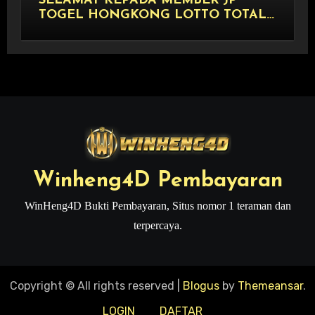
SELAMAT KEPADA MEMBER JP
TOGEL HONGKONG LOTTO TOTAL
Rp 11.100.000,- LUNAS
Winheng4D Pembayaran
WinHeng4D Bukti Pembayaran, Situs nomor 1 teraman dan
terpercaya.
Copyright © All rights reserved
|
Blogus
by
Themeansar
.
LOGIN
DAFTAR