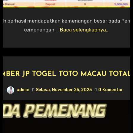
lah berhasil mendapatkan kemenangan besar pada Per
kemenangan …
Baca selengkapnya...
BER JP TOGEL TOTO MACAU TOTAL Rp
admin
Selasa, November 25, 2025
0
Komentar