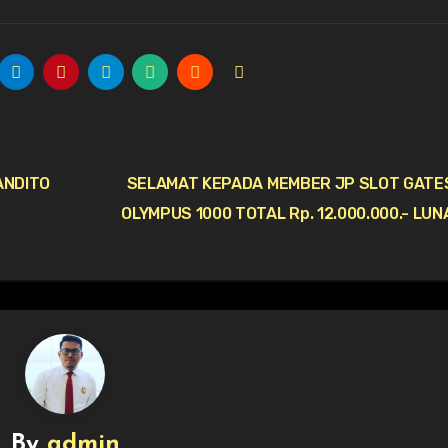
ANDITO
SELAMAT KEPADA MEMBER JP SLOT GATE
OLYMPUS 1000 TOTAL Rp. 12.000.000.- LU
By
admin