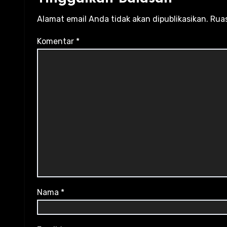
Alamat email Anda tidak akan dipublikasikan.
Ruas
Komentar
*
Nama
*