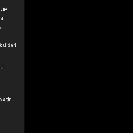
n
JP
lir
a
si dari
ai
watir