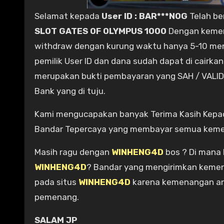
Selamat kepada
User ID : BAR***NOG
Telah b
SLOT GATES OF OLYMPUS 1000
Dengan keme
withdraw dengan kurung waktu hanya 5-10 men
pemilik User ID dan dana sudah dapat di cairk
merupakan bukti pembayaran yang SAH / VALID y
Bank yang di tuju.
Kami mengucapakan banyak Terima Kasih Kep
Bandar Tepercaya yang membayar semua keme
Masih ragu dengan
WINHENG4D
bos ? Di mana 
WINHENG4D
? Bandar yang mengirimkan kemena
pada situs
WINHENG4D
karena kemenangan an
pemenang.
SALAM JP