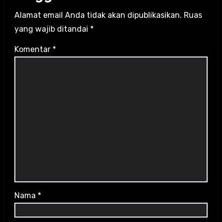
Alamat email Anda tidak akan dipublikasikan.
Ruas
yang wajib ditandai
*
Komentar
*
Nama
*