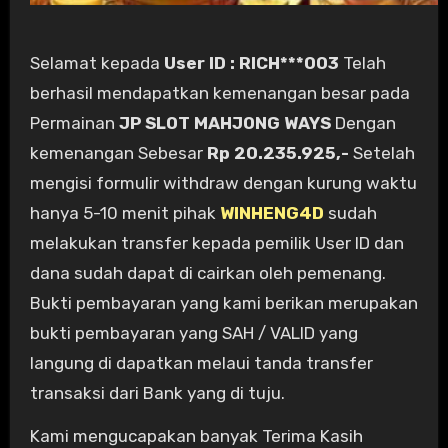
Selamat kepada
User ID : RICH***003
Telah
berhasil mendapatkan kemenangan besar pada
Permainan
JP SLOT MAHJONG WAYS
Dengan
kemenangan Sebesar
Rp 20.235.925,-
Setelah
mengisi formulir withdraw dengan kurung waktu
hanya 5-10 menit pihak
WINHENG4D
sudah
melakukan transfer kepada pemilik User ID dan
dana sudah dapat di cairkan oleh pemenang.
Bukti pembayaran yang kami berikan merupakan
bukti pembayaran yang SAH / VALID yang
langung di dapatkan melaui tanda transfer
transaksi dari Bank yang di tuju.
Kami mengucapakan banyak Terima Kasih