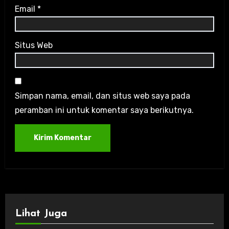
Email
*
Situs Web
Simpan nama, email, dan situs web saya pada
peramban ini untuk komentar saya berikutnya.
Lihat Juga