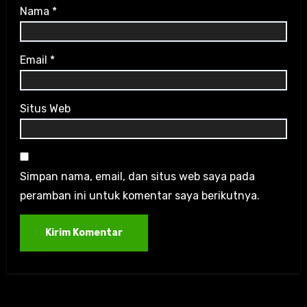
Nama
*
Email
*
Situs Web
Simpan nama, email, dan situs web saya pada
peramban ini untuk komentar saya berikutnya.