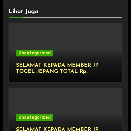
Lihat Juga
Uncategorized
SELAMAT KEPADA MEMBER JP
TOGEL JEPANG TOTAL Rp
11.700.000,- LUNAS
Uncategorized
SELAMAT KEPADA MEMBER JP