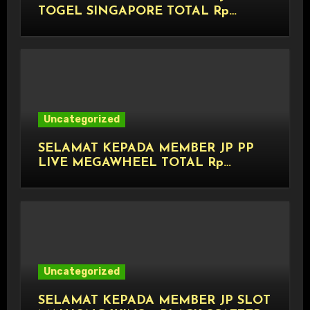
TOGEL SINGAPORE TOTAL Rp
33.510.000,- LUNAS
Uncategorized
SELAMAT KEPADA MEMBER JP PP
LIVE MEGAWHEEL TOTAL Rp
11.000.000,- LUNAS
Uncategorized
SELAMAT KEPADA MEMBER JP SLOT