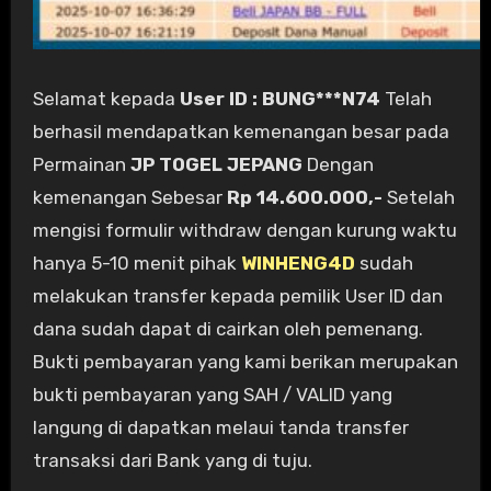
Selamat kepada
User ID : BUNG***N74
Telah
berhasil mendapatkan kemenangan besar pada
Permainan
JP TOGEL JEPANG
Dengan
kemenangan Sebesar
Rp 14.600.000,-
Setelah
mengisi formulir withdraw dengan kurung waktu
hanya 5-10 menit pihak
WINHENG4D
sudah
melakukan transfer kepada pemilik User ID dan
dana sudah dapat di cairkan oleh pemenang.
Bukti pembayaran yang kami berikan merupakan
bukti pembayaran yang SAH / VALID yang
langung di dapatkan melaui tanda transfer
transaksi dari Bank yang di tuju.