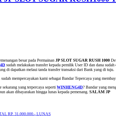
kemenangan besar pada Permainan
JP SLOT SUGAR RUSH 1000
De
4D
sudah melakukan transfer kepada pemilik User ID dan dana sudah 
di dapatkan melaui tanda transfer transaksi dari Bank yang di tuju.
 sudah mempercayakan kami sebagai Bandar Tepercaya yang membay
e sekarang yang terpercaya seperti
WINHENG4D
? Bandar yang mengi
pun akan dibayarakan hingga lunas kepada pemenang.
SALAM JP
RP. 31.000.000.- LUNAS