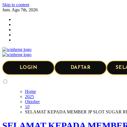
Skip to content
Jum. Agu 7th, 2026
Winheng4D Pembayaran
WinHeng4D Bukti Pembayaran, Situs nomor 1 teraman dan terpercay
Winheng4D Pembayaran
WinHeng4D Bukti Pembayaran, Situs nomor 1 teraman dan terpercay
LOGIN
DAFTAR
SEL
Home
2025
Oktober
10
SELAMAT KEPADA MEMBER JP SLOT SUGAR RUSH
SELAMAT KEPADA MEMBER JP