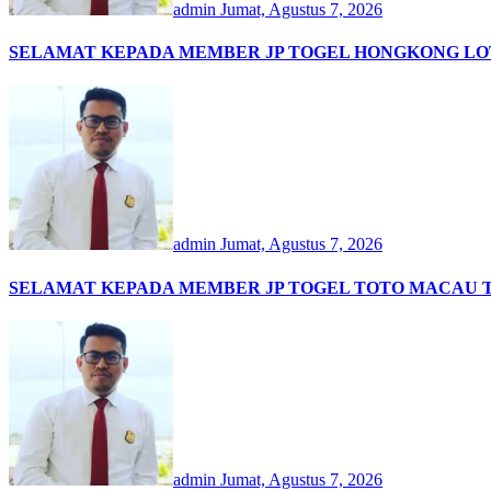
admin
Jumat, Agustus 7, 2026
SELAMAT KEPADA MEMBER JP TOGEL HONGKONG LOTTO
admin
Jumat, Agustus 7, 2026
SELAMAT KEPADA MEMBER JP TOGEL TOTO MACAU TOTA
admin
Jumat, Agustus 7, 2026