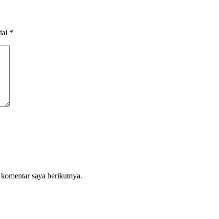
dai
*
 komentar saya berikutnya.