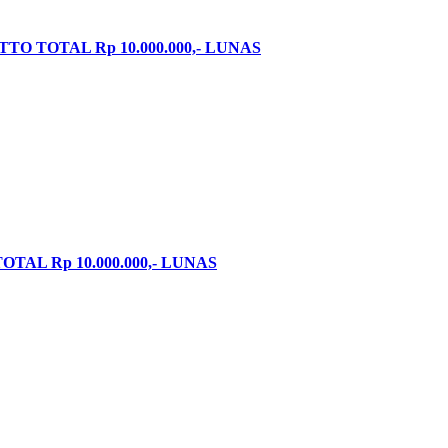
 TOTAL Rp 10.000.000,- LUNAS
L Rp 10.000.000,- LUNAS