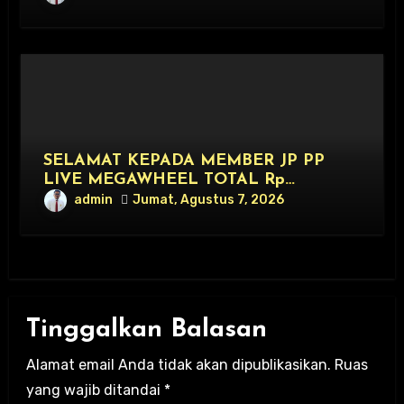
SELAMAT KEPADA MEMBER JP PP
LIVE MEGAWHEEL TOTAL Rp
11.000.000,- LUNAS
admin
Jumat, Agustus 7, 2026
Tinggalkan Balasan
Alamat email Anda tidak akan dipublikasikan.
Ruas
yang wajib ditandai
*