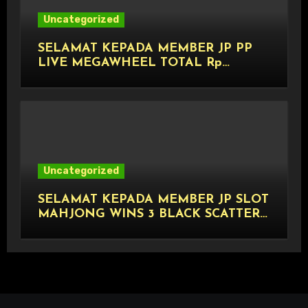
Uncategorized
SELAMAT KEPADA MEMBER JP PP
LIVE MEGAWHEEL TOTAL Rp
11.000.000,- LUNAS
Uncategorized
SELAMAT KEPADA MEMBER JP SLOT
MAHJONG WINS 3 BLACK SCATTER
TOTAL Rp 10.000.000,- LUNAS