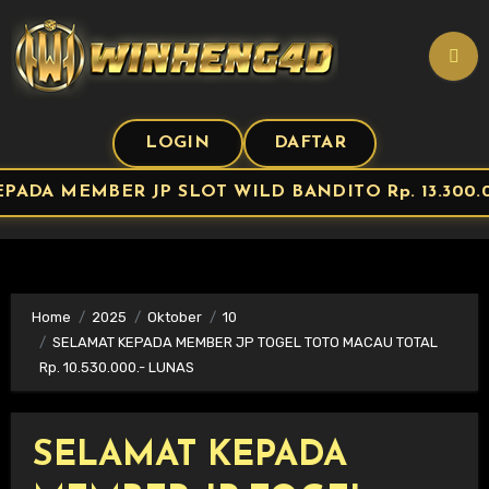
Skip
to
content
LOGIN
DAFTAR
PADA MEMBER JP SLOT WILD BANDITO Rp. 13.300.0
Home
2025
Oktober
10
SELAMAT KEPADA MEMBER JP TOGEL TOTO MACAU TOTAL
Rp. 10.530.000.- LUNAS
SELAMAT KEPADA