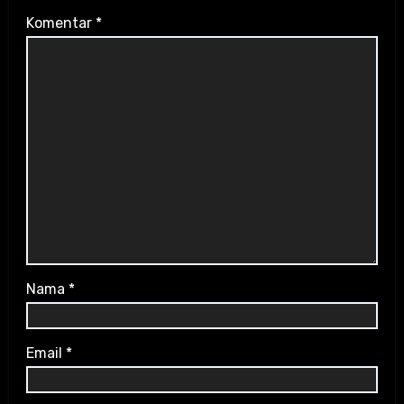
Komentar
*
Nama
*
Email
*