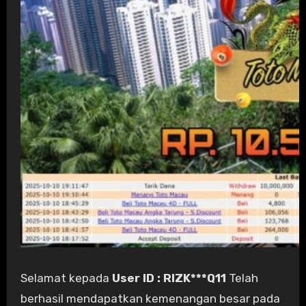
Selamat kepada
User ID : RIZK***Q11
Telah
berhasil mendapatkan kemenangan besar pada