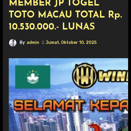
MEMBER JP TOGEL
TOTO MACAU TOTAL Rp.
10.530.000.- LUNAS
By
admin
Jumat, Oktober 10, 2025