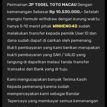
Permainan
JP TOGEL TOTO MACAU
Dengan
kemenangan Sebesar
Rp 10.530.000,-
Setelah
mengisi formulir withdraw dengan kurung waktu
hanya 5-10 menit pihak
WINHENG4D
sudah
melakukan transfer kepada pemilik User ID dan
dana sudah dapat di cairkan oleh pemenang.
Bukti pembayaran yang kami berikan merupakan
bukti pembayaran yang SAH / VALID yang
langung di dapatkan melaui tanda transfer
transaksi dari Bank yang di tuju.
Kami mengucapakan banyak Terima Kasih
Kepada pemenang karena sudah
mempercayakan kami sebagai Bandar
Tepercaya yang membayar semua kemenangan