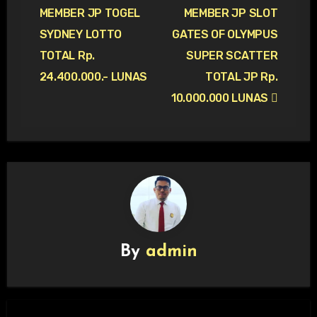
pos
MEMBER JP TOGEL
MEMBER JP SLOT
SYDNEY LOTTO
GATES OF OLYMPUS
TOTAL Rp.
SUPER SCATTER
24.400.000.- LUNAS
TOTAL JP Rp.
10.000.000 LUNAS
By
admin