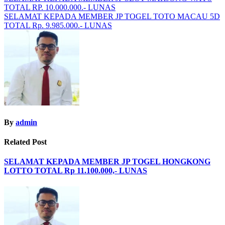
TOTAL RP. 10.000.000.- LUNAS
SELAMAT KEPADA MEMBER JP TOGEL TOTO MACAU 5D
TOTAL Rp. 9.985.000.- LUNAS
By
admin
Related Post
SELAMAT KEPADA MEMBER JP TOGEL HONGKONG
LOTTO TOTAL Rp 11.100.000,- LUNAS