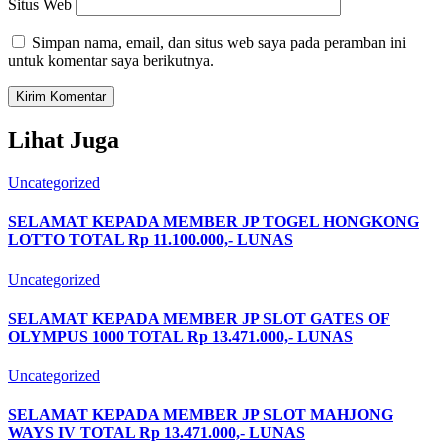
Situs Web
Simpan nama, email, dan situs web saya pada peramban ini
untuk komentar saya berikutnya.
Lihat Juga
Uncategorized
SELAMAT KEPADA MEMBER JP TOGEL HONGKONG
LOTTO TOTAL Rp 11.100.000,- LUNAS
Uncategorized
SELAMAT KEPADA MEMBER JP SLOT GATES OF
OLYMPUS 1000 TOTAL Rp 13.471.000,- LUNAS
Uncategorized
SELAMAT KEPADA MEMBER JP SLOT MAHJONG
WAYS IV TOTAL Rp 13.471.000,- LUNAS