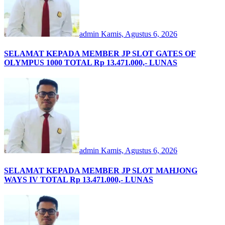
admin
Kamis, Agustus 6, 2026
SELAMAT KEPADA MEMBER JP SLOT GATES OF
OLYMPUS 1000 TOTAL Rp 13.471.000,- LUNAS
admin
Kamis, Agustus 6, 2026
SELAMAT KEPADA MEMBER JP SLOT MAHJONG
WAYS IV TOTAL Rp 13.471.000,- LUNAS