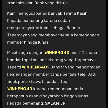
transaksi dari Bank yang di tuju.
Kami mengucapakan banyak Terima Kasih
Kepada pemenang karena sudah
mempercayakan kami sebagai Bandar
Tepercaya yang membayar semua kemenangan
member hingga lunas.
Masih ragu dengan
WINHENG4D
bos ? Di mana
bandar togel online sekarang yang terpercaya
seperti
WINHENG4D
? Bandar yang mengirimkan
kemenangan member tanpa bertele tele. Jadi.
tidak perlu khawatir pada situs
WINHENG4D
karena kemenangan anda
berapapun akan dibayarakan hingga lunas
kepada pemenang.
SALAM JP