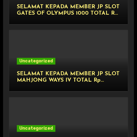
SELAMAT KEPADA MEMBER JP SLOT
GATES OF OLYMPUS 1000 TOTAL Rp
13.471.000,- LUNAS
Uncategorized
SELAMAT KEPADA MEMBER JP SLOT
MAHJONG WAYS IV TOTAL Rp
13.471.000,- LUNAS
Uncategorized