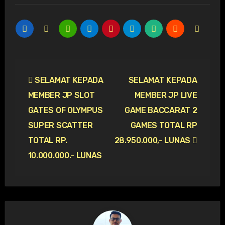
Navigasi
SELAMAT KEPADA
SELAMAT KEPADA
pos
MEMBER JP SLOT
MEMBER JP LIVE
GATES OF OLYMPUS
GAME BACCARAT 2
SUPER SCATTER
GAMES TOTAL RP
TOTAL RP.
28.950.000,- LUNAS
10.000.000.- LUNAS