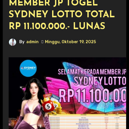
MEMBER JP TOGEL
SYDNEY LOTTO TOTAL
RP 11.100.000.- LUNAS
By
admin
Minggu, Oktober 19, 2025