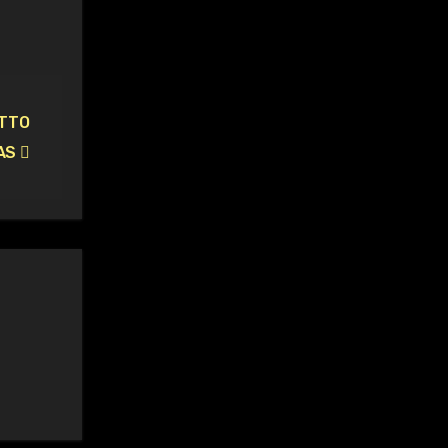
OTTO
NAS