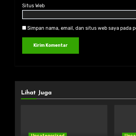
Situs Web
Simpan nama, email, dan situs web saya pada p
Lihat Juga
Uncategorized
Unca