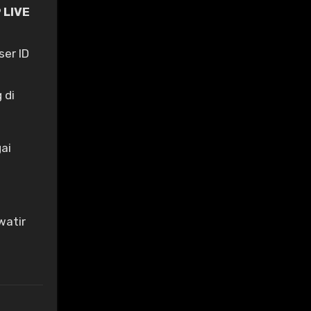
 LIVE
er ID
 di
ai
watir