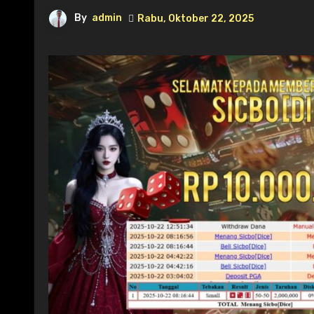
By
admin
Rabu, Oktober 22, 2025