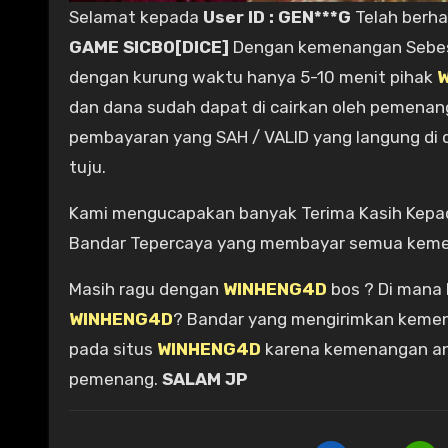
Selamat kepada
User ID : GEN***G
Telah berh
GAME SICBO[DICE]
Dengan kemenangan Sebe
dengan kurung waktu hanya 5-10 menit pihak
dan dana sudah dapat di cairkan oleh pemenan
pembayaran yang SAH / VALID yang langung di d
tuju.
Kami mengucapakan banyak Terima Kasih Kep
Bandar Tepercaya yang membayar semua keme
Masih ragu dengan
WINHENG4D
bos ? Di mana 
WINHENG4D
? Bandar yang mengirimkan kemena
pada situs
WINHENG4D
karena kemenangan an
pemenang.
SALAM JP