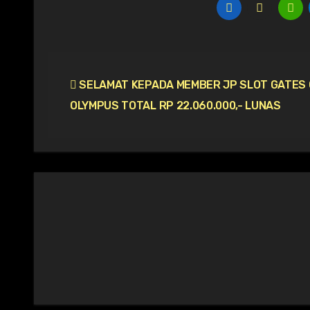
Navigasi
SELAMAT KEPADA MEMBER JP SLOT GATES 
pos
OLYMPUS TOTAL RP 22.060.000,- LUNAS