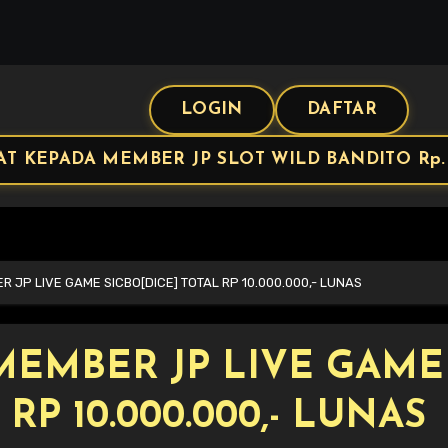
LOGIN
DAFTAR
T KEPADA MEMBER JP SLOT WILD BANDITO Rp. 13
 JP LIVE GAME SICBO[DICE] TOTAL RP 10.000.000,- LUNAS
MEMBER JP LIVE GAME
RP 10.000.000,- LUNAS