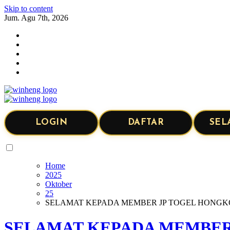
Skip to content
Jum. Agu 7th, 2026
Winheng4D Pembayaran
WinHeng4D Bukti Pembayaran, Situs nomor 1 teraman dan terpercay
Winheng4D Pembayaran
WinHeng4D Bukti Pembayaran, Situs nomor 1 teraman dan terpercay
LOGIN
DAFTAR
SEL
Home
2025
Oktober
25
SELAMAT KEPADA MEMBER JP TOGEL HONGKONG
SELAMAT KEPADA MEMBER J