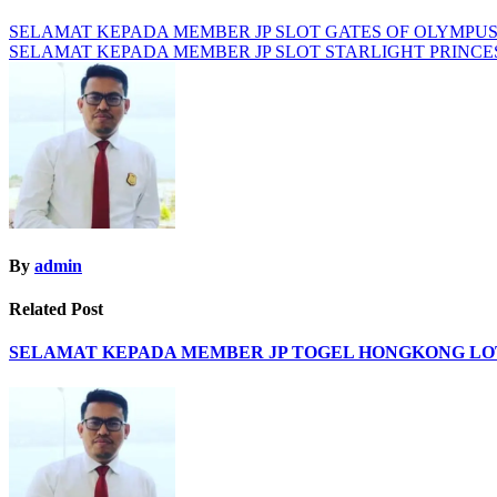
SELAMAT KEPADA MEMBER JP SLOT GATES OF OLYMPUS 10
SELAMAT KEPADA MEMBER JP SLOT STARLIGHT PRINCESS 
By
admin
Related Post
SELAMAT KEPADA MEMBER JP TOGEL HONGKONG LOTTO