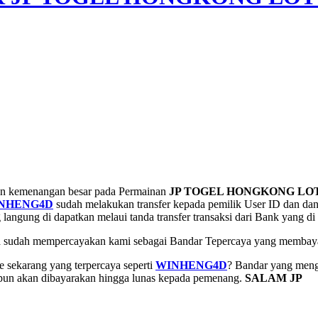
an kemenangan besar pada Permainan
JP TOGEL HONGKONG L
NHENG4D
sudah melakukan transfer kepada pemilik User ID dan dan
gung di dapatkan melaui tanda transfer transaksi dari Bank yang di 
 sudah mempercayakan kami sebagai Bandar Tepercaya yang membay
e sekarang yang terpercaya seperti
WINHENG4D
? Bandar yang mengi
pun akan dibayarakan hingga lunas kepada pemenang.
SALAM JP