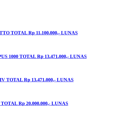
 TOTAL Rp 11.100.000,- LUNAS
1000 TOTAL Rp 13.471.000,- LUNAS
TOTAL Rp 13.471.000,- LUNAS
TAL Rp 20.000.000,- LUNAS