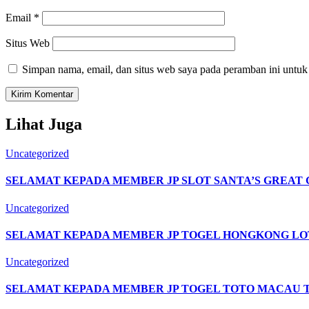
Email
*
Situs Web
Simpan nama, email, dan situs web saya pada peramban ini untuk
Lihat Juga
Uncategorized
SELAMAT KEPADA MEMBER JP SLOT SANTA’S GREAT GIF
Uncategorized
SELAMAT KEPADA MEMBER JP TOGEL HONGKONG LOTTO
Uncategorized
SELAMAT KEPADA MEMBER JP TOGEL TOTO MACAU TOTA