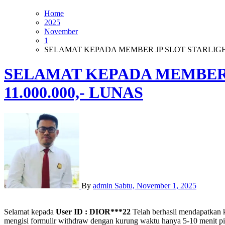
Home
2025
November
1
SELAMAT KEPADA MEMBER JP SLOT STARLIGHT 
SELAMAT KEPADA MEMBER J
11.000.000,- LUNAS
By
admin
Sabtu, November 1, 2025
Selamat kepada
User ID : DIOR***22
Telah berhasil mendapatkan
mengisi formulir withdraw dengan kurung waktu hanya 5-10 menit p