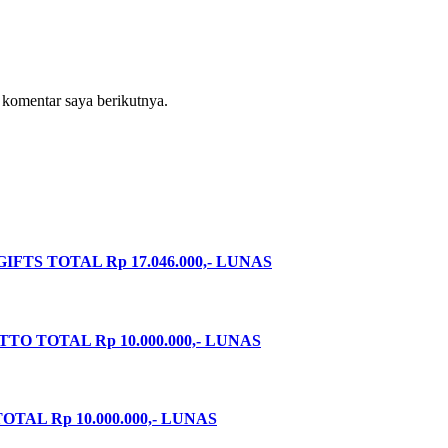
 komentar saya berikutnya.
TS TOTAL Rp 17.046.000,- LUNAS
 TOTAL Rp 10.000.000,- LUNAS
L Rp 10.000.000,- LUNAS