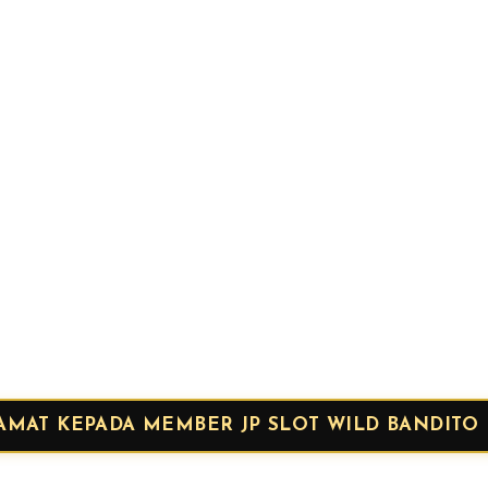
a.
a.
AMAT KEPADA MEMBER JP SLOT WILD BANDITO Rp.