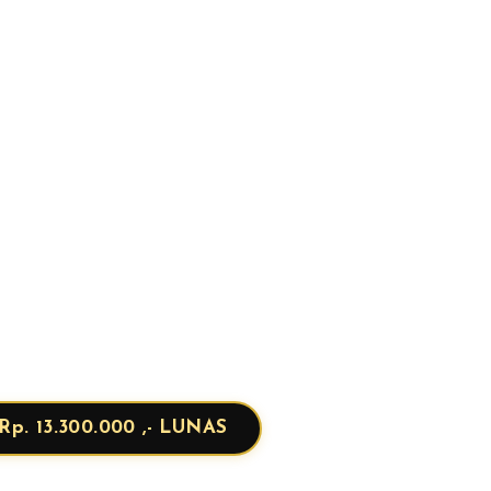
 13.300.000 ,- LUNAS