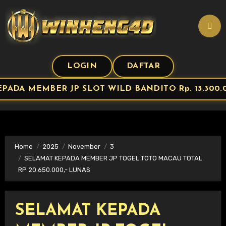
Skip
to
content
LOGIN
DAFTAR
PADA MEMBER JP SLOT WILD BANDITO Rp. 13.300.0
Home
2025
November
3
SELAMAT KEPADA MEMBER JP TOGEL TOTO MACAU TOTAL
RP 20.650.000,- LUNAS
SELAMAT KEPADA