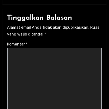
Tinggalkan Balasan
Alamat email Anda tidak akan dipublikasikan.
Ruas
yang wajib ditandai
*
Komentar
*