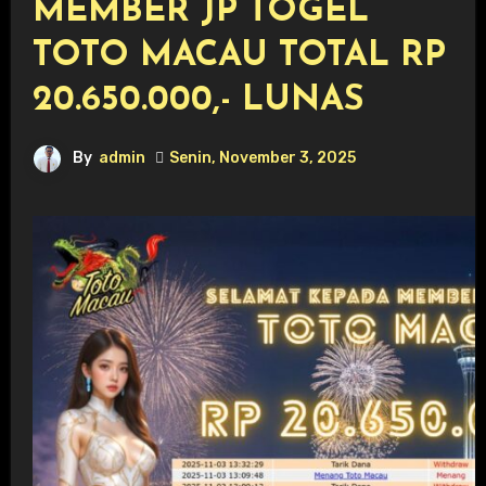
MEMBER JP TOGEL
TOTO MACAU TOTAL RP
20.650.000,- LUNAS
By
admin
Senin, November 3, 2025