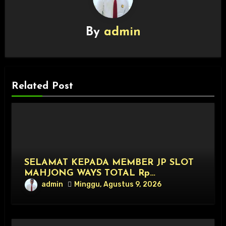
By
admin
Related Post
SELAMAT KEPADA MEMBER JP SLOT
MAHJONG WAYS TOTAL Rp
20.000.000,- LUNAS
admin
Minggu, Agustus 9, 2026