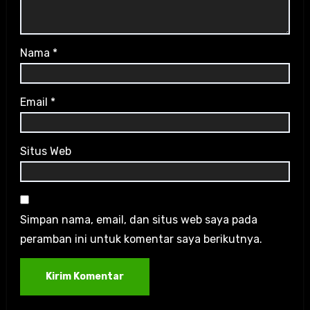
Nama
*
Email
*
Situs Web
Simpan nama, email, dan situs web saya pada
peramban ini untuk komentar saya berikutnya.