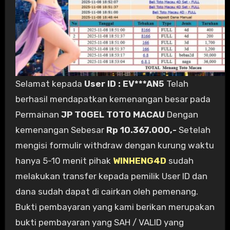
Selamat kepada
User ID : EV***AN5
Telah
berhasil mendapatkan kemenangan besar pada
Permainan
JP TOGEL TOTO MACAU
Dengan
kemenangan Sebesar
Rp 10.367.000,-
Setelah
mengisi formulir withdraw dengan kurung waktu
hanya 5-10 menit pihak
WINHENG4D
sudah
melakukan transfer kepada pemilik User ID dan
dana sudah dapat di cairkan oleh pemenang.
Bukti pembayaran yang kami berikan merupakan
bukti pembayaran yang SAH / VALID yang