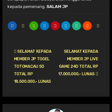
kepada pemenang.
SALAM JP
Navigasi
SELAMAT KEPADA
SELAMAT KEPADA
pos
MEMBER JP TOGEL
MEMBER JP LIVE
TOTOMACAU 5D
GAME 24D TOTAL RP
TOTAL RP
17.000.000,- LUNAS
18.500.000,- LUNAS