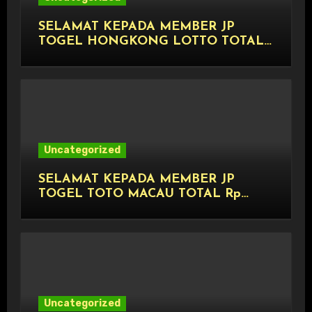
SELAMAT KEPADA MEMBER JP
TOGEL HONGKONG LOTTO TOTAL
Rp 10.000.000,- LUNAS
Uncategorized
SELAMAT KEPADA MEMBER JP
TOGEL TOTO MACAU TOTAL Rp
10.000.000,- LUNAS
Uncategorized