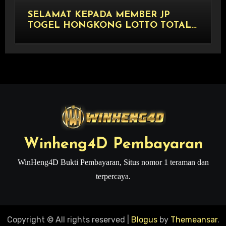
SELAMAT KEPADA MEMBER JP
TOGEL HONGKONG LOTTO TOTAL
Rp 11.100.000,- LUNAS
Winheng4D Pembayaran
WinHeng4D Bukti Pembayaran, Situs nomor 1 teraman dan
terpercaya.
Copyright © All rights reserved
|
Blogus
by
Themeansar
.