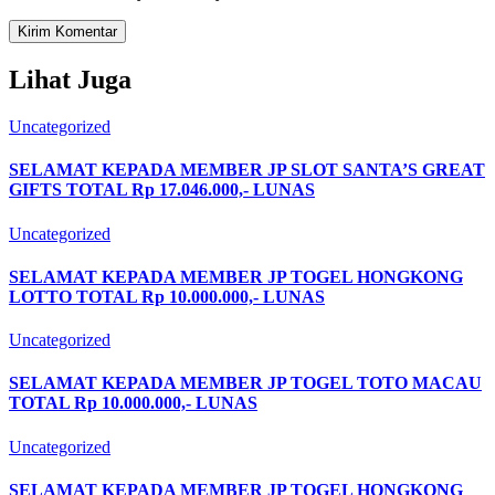
Lihat Juga
Uncategorized
SELAMAT KEPADA MEMBER JP SLOT SANTA’S GREAT
GIFTS TOTAL Rp 17.046.000,- LUNAS
Uncategorized
SELAMAT KEPADA MEMBER JP TOGEL HONGKONG
LOTTO TOTAL Rp 10.000.000,- LUNAS
Uncategorized
SELAMAT KEPADA MEMBER JP TOGEL TOTO MACAU
TOTAL Rp 10.000.000,- LUNAS
Uncategorized
SELAMAT KEPADA MEMBER JP TOGEL HONGKONG