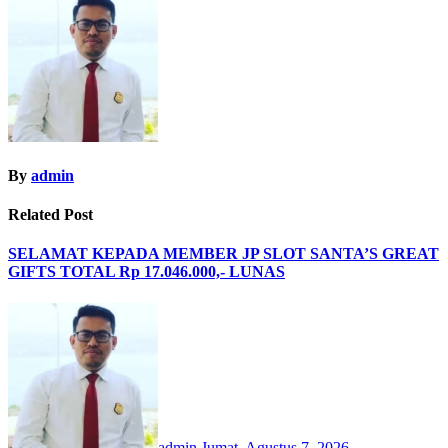
By
admin
Related Post
SELAMAT KEPADA MEMBER JP SLOT SANTA’S GREAT
GIFTS TOTAL Rp 17.046.000,- LUNAS
admin
Jumat, Agustus 7, 2026