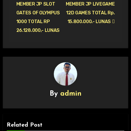
pos
MEMBER JP SLOT
MEMBER JP LIVEGAME
GATES OF OLYMPUS
12D GAMES TOTAL Rp.
1000 TOTAL RP
15.800.000.- LUNAS
26.128.000,- LUNAS
By
admin
Related Post