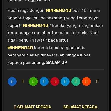
Masih ragu dengan
WINHENG4D
bos ? Di mana
bandar togel online sekarang yang terpercaya
seperti
WINHENG4D
? Bandar yang mengirimkan
kemenangan member tanpa bertele tele. Jadi.
tidak perlu khawatir pada situs
WINHENG4D
karena kemenangan anda
berapapun akan dibayarakan hingga lunas
kepada pemenang.
SALAM JP
Navigasi
SELAMAT KEPADA
SELAMAT KEPADA