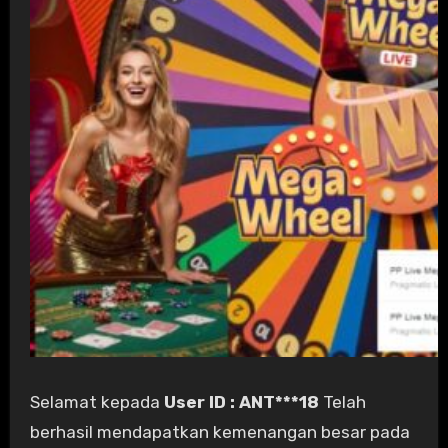
Selamat kepada
User ID : ANT***18
Telah
berhasil mendapatkan kemenangan besar pada