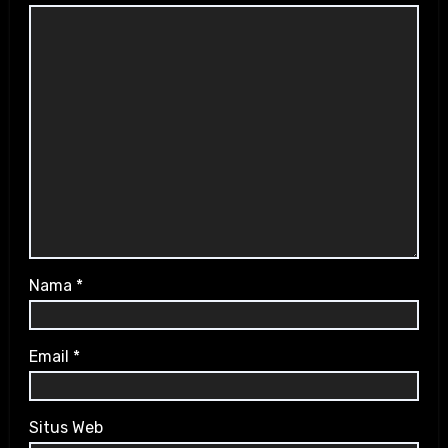
Nama
*
Email
*
Situs Web