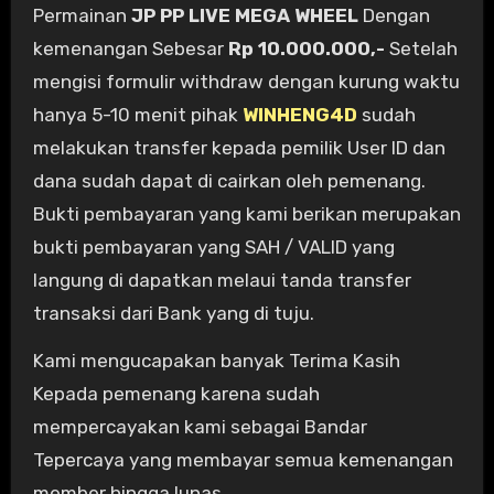
Permainan
JP PP LIVE MEGA WHEEL
Dengan
kemenangan Sebesar
Rp 10.000.000,-
Setelah
mengisi formulir withdraw dengan kurung waktu
hanya 5-10 menit pihak
WINHENG4D
sudah
melakukan transfer kepada pemilik User ID dan
dana sudah dapat di cairkan oleh pemenang.
Bukti pembayaran yang kami berikan merupakan
bukti pembayaran yang SAH / VALID yang
langung di dapatkan melaui tanda transfer
transaksi dari Bank yang di tuju.
Kami mengucapakan banyak Terima Kasih
Kepada pemenang karena sudah
mempercayakan kami sebagai Bandar
Tepercaya yang membayar semua kemenangan
member hingga lunas.