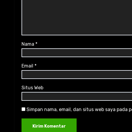
Nama
*
Email
*
Situs Web
Simpan nama, email, dan situs web saya pada p