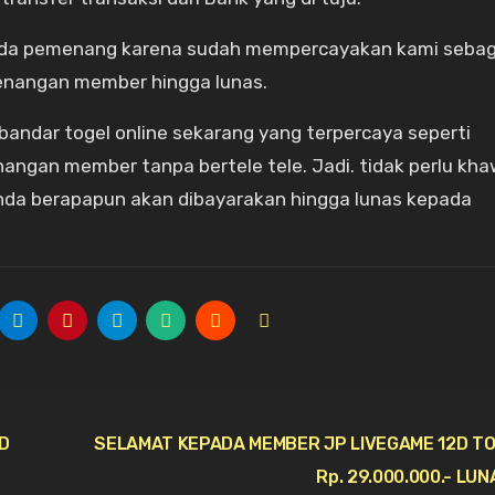
ada pemenang karena sudah mempercayakan kami sebag
nangan member hingga lunas.
bandar togel online sekarang yang terpercaya seperti
ngan member tanpa bertele tele. Jadi. tidak perlu kha
da berapapun akan dibayarakan hingga lunas kepada
D
SELAMAT KEPADA MEMBER JP LIVEGAME 12D T
Rp. 29.000.000.- LU