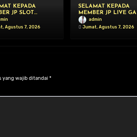
MAT KEPADA
SELAMAT KEPADA
ER JP SLOT
MEMBER JP LIVE G
ONG WINS 3
24D SPIN TOTAL Rp
dmin
admin
K SCATTER TOTAL
11.500.000,- LUNAS
t, Agustus 7, 2026
Jumat, Agustus 7, 2026
.000.000,- LUNAS
 yang wajib ditandai
*