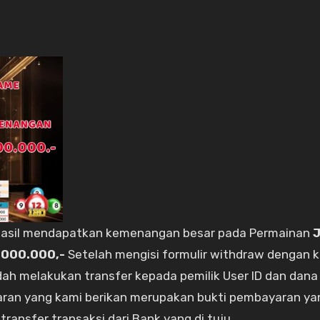
hasil mendapatkan kemenangan besar pada Permainan
J
.000.000,-
Setelah mengisi formulir withdraw dengan 
ah melakukan transfer kepada pemilik User ID dan dana
yaran yang kami berikan merupakan bukti pembayaran y
ransfer transaksi dari Bank yang di tuju.