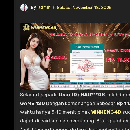
By
admin
Selasa, November 18, 2025
Selamat kepada
User ID : HAR***08
Telah ber
GAME 12D
Dengan kemenangan Sebesar
Rp 11
waktu hanya 5-10 menit pihak
WINHENG4D
sud
dapat di cairkan oleh pemenang. Bukti pemba
/ VALID yang langung di dapatkan melaui tanda t