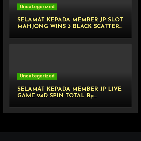
Uncategorized
SELAMAT KEPADA MEMBER JP SLOT
MAHJONG WINS 3 BLACK SCATTER
TOTAL Rp 10.000.000,- LUNAS
Uncategorized
SELAMAT KEPADA MEMBER JP LIVE
GAME 24D SPIN TOTAL Rp
11.500.000,- LUNAS