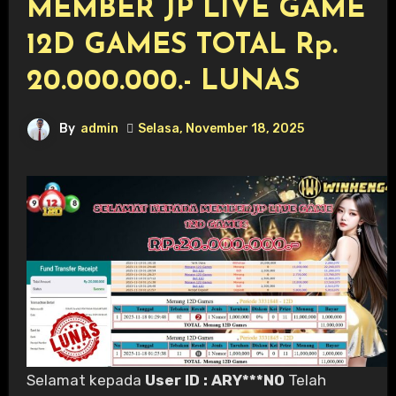
MEMBER JP LIVE GAME
12D GAMES TOTAL Rp.
20.000.000.- LUNAS
By
admin
Selasa, November 18, 2025
Selamat kepada
User ID : ARY***NO
Telah