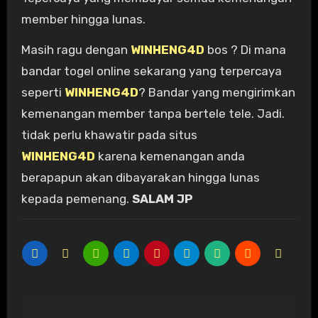
member hingga lunas.
Masih ragu dengan
WINHENG4D
bos ? Di mana
bandar togel online sekarang yang terpercaya
seperti
WINHENG4D
? Bandar yang mengirimkan
kemenangan member tanpa bertele tele. Jadi.
tidak perlu khawatir pada situs
WINHENG4D
karena kemenangan anda
berapapun akan dibayarakan hingga lunas
kepada pemenang.
SALAM JP
Navigasi