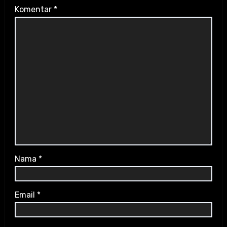
Komentar
*
Nama
*
Email
*