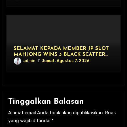
SELAMAT KEPADA MEMBER JP SLOT
MAHJONG WINS 3 BLACK SCATTER
TOTAL Rp 10.000.000,- LUNAS
admin
Jumat, Agustus 7, 2026
Tinggalkan Balasan
Alamat email Anda tidak akan dipublikasikan.
Ruas
yang wajib ditandai
*