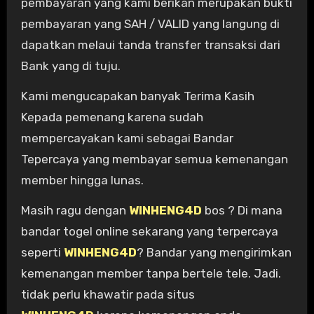
pembayaran yang kami berikan merupakan bukti
pembayaran yang SAH / VALID yang langung di
dapatkan melaui tanda transfer transaksi dari
Bank yang di tuju.
Kami mengucapakan banyak Terima Kasih
Kepada pemenang karena sudah
mempercayakan kami sebagai Bandar
Tepercaya yang membayar semua kemenangan
member hingga lunas.
Masih ragu dengan
WINHENG4D
bos ? Di mana
bandar togel online sekarang yang terpercaya
seperti
WINHENG4D
? Bandar yang mengirimkan
kemenangan member tanpa bertele tele. Jadi.
tidak perlu khawatir pada situs