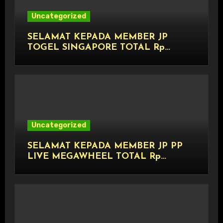
Uncategorized
SELAMAT KEPADA MEMBER JP
TOGEL SINGAPORE TOTAL Rp
33.510.000,- LUNAS
Uncategorized
SELAMAT KEPADA MEMBER JP PP
LIVE MEGAWHEEL TOTAL Rp
11.000.000,- LUNAS