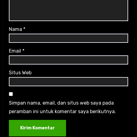
Nama
*
Email
*
Situs Web
Simpan nama, email, dan situs web saya pada
peramban ini untuk komentar saya berikutnya.