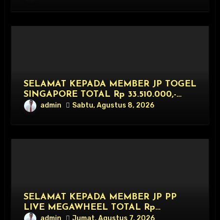
SELAMAT KEPADA MEMBER JP TOGEL
SINGAPORE TOTAL Rp 33.510.000,-
LUNAS
admin
Sabtu, Agustus 8, 2026
SELAMAT KEPADA MEMBER JP PP
LIVE MEGAWHEEL TOTAL Rp
11.000.000,- LUNAS
admin
Jumat, Agustus 7, 2026