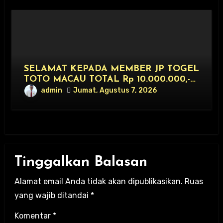
SELAMAT KEPADA MEMBER JP TOGEL
TOTO MACAU TOTAL Rp 10.000.000,-
LUNAS
admin
Jumat, Agustus 7, 2026
Tinggalkan Balasan
Alamat email Anda tidak akan dipublikasikan.
Ruas
yang wajib ditandai
*
Komentar
*