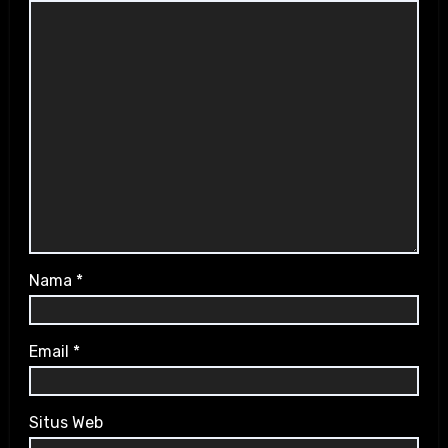
Nama
*
Email
*
Situs Web