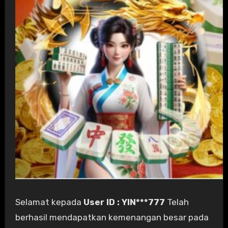
Selamat kepada
User ID : YIN***777
Telah
berhasil mendapatkan kemenangan besar pada