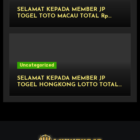
SELAMAT KEPADA MEMBER JP
TOGEL TOTO MACAU TOTAL Rp
10.000.000,- LUNAS
Uncategorized
SELAMAT KEPADA MEMBER JP
TOGEL HONGKONG LOTTO TOTAL
Rp 11.100.000,- LUNAS