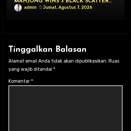
MAHJONG WINS 3 BLACK SCATTER
TOTAL Rp 10.000.000,- LUNAS
admin
Jumat, Agustus 7, 2026
Tinggalkan Balasan
Alamat email Anda tidak akan dipublikasikan.
Ruas
yang wajib ditandai
*
Komentar
*