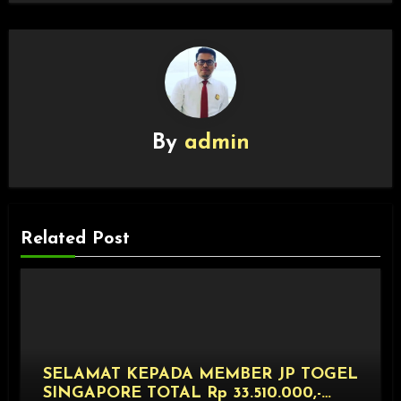
By
admin
Related Post
SELAMAT KEPADA MEMBER JP TOGEL
SINGAPORE TOTAL Rp 33.510.000,-