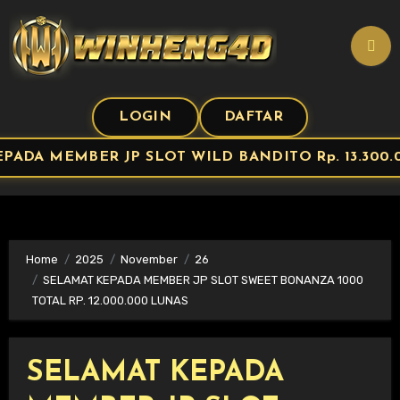
Skip
to
content
LOGIN
DAFTAR
PADA MEMBER JP SLOT WILD BANDITO Rp. 13.300.0
Home
2025
November
26
SELAMAT KEPADA MEMBER JP SLOT SWEET BONANZA 1000
TOTAL RP. 12.000.000 LUNAS
SELAMAT KEPADA