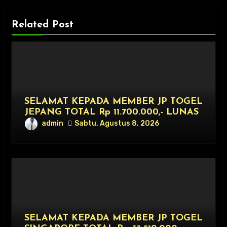
Related Post
SELAMAT KEPADA MEMBER JP TOGEL
JEPANG TOTAL Rp 11.700.000,- LUNAS
admin
Sabtu, Agustus 8, 2026
SELAMAT KEPADA MEMBER JP TOGEL