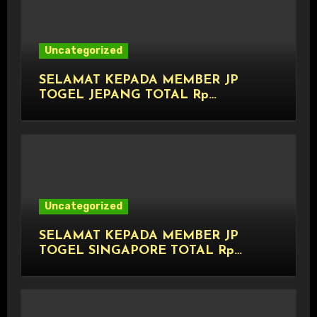
Uncategorized
SELAMAT KEPADA MEMBER JP
TOGEL JEPANG TOTAL Rp
11.700.000,- LUNAS
Uncategorized
SELAMAT KEPADA MEMBER JP
TOGEL SINGAPORE TOTAL Rp
33.510.000,- LUNAS