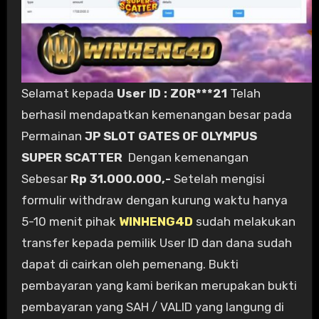
Selamat kepada
User ID : ZOR***21
Telah
berhasil mendapatkan kemenangan besar pada
Permainan
JP SLOT GATES OF OLYMPUS
SUPER SCATTER
Dengan kemenangan
Sebesar
Rp 31.000.000,-
Setelah mengisi
formulir withdraw dengan kurung waktu hanya
5-10 menit pihak
WINHENG4D
sudah melakukan
transfer kepada pemilik User ID dan dana sudah
dapat di cairkan oleh pemenang. Bukti
pembayaran yang kami berikan merupakan bukti
pembayaran yang SAH / VALID yang langung di