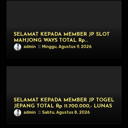
SELAMAT KEPADA MEMBER JP SLOT
MAHJONG WAYS TOTAL Rp
20.000.000,- LUNAS
admin
Minggu, Agustus 9, 2026
SELAMAT KEPADA MEMBER JP TOGEL
JEPANG TOTAL Rp 11.700.000,- LUNAS
admin
Sabtu, Agustus 8, 2026