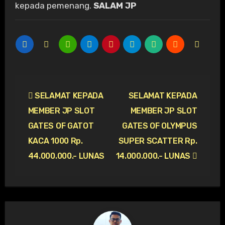
kepada pemenang.
SALAM JP
Navigasi
SELAMAT KEPADA
SELAMAT KEPADA
pos
MEMBER JP SLOT
MEMBER JP SLOT
GATES OF GATOT
GATES OF OLYMPUS
KACA 1000 Rp.
SUPER SCATTER Rp.
44.000.000.- LUNAS
14.000.000.- LUNAS