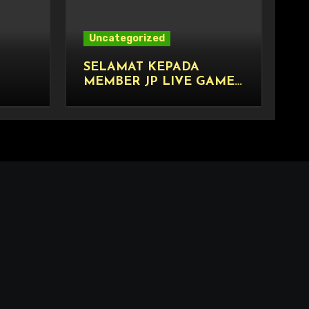
Uncategorized
SELAMAT KEPADA
MEMBER JP LIVE GAME
24D SPIN TOTAL Rp
TAL
11.500.000,- LUNAS
AS