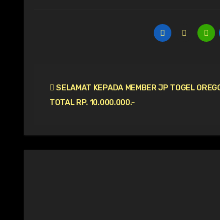
Navigasi
SELAMAT KEPADA MEMBER JP TOGEL OREGO
pos
TOTAL RP. 10.000.000.-