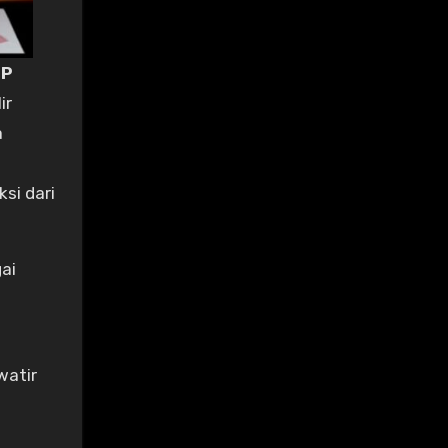
JP
ir
a
si dari
ai
watir