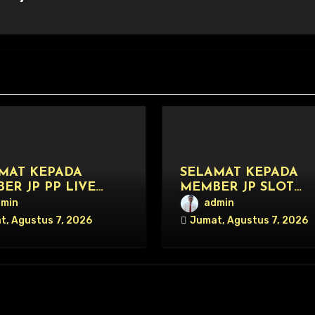
MAT KEPADA
SELAMAT KEPADA
ER JP PP LIVE
MEMBER JP SLOT
WHEEL TOTAL Rp
MAHJONG WINS 3
dmin
admin
0.000,- LUNAS
BLACK SCATTER TOT
t, Agustus 7, 2026
Jumat, Agustus 7, 2026
Rp 10.000.000,- LUN