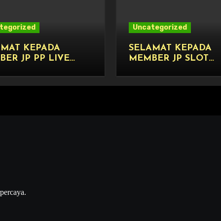
tegorized
Uncategorized
AMAT KEPADA
SELAMAT KEPADA
ER JP PP LIVE
MEMBER JP SLOT
AWHEEL TOTAL Rp
MAHJONG WINS 3
00.000,- LUNAS
BLACK SCATTER TO
Rp 10.000.000,- LUN
percaya.