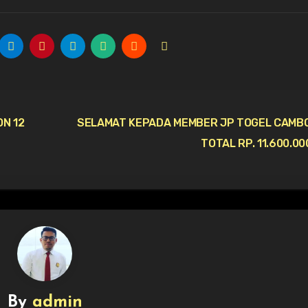
N 12
SELAMAT KEPADA MEMBER JP TOGEL CAMB
TOTAL RP. 11.600.00
By
admin