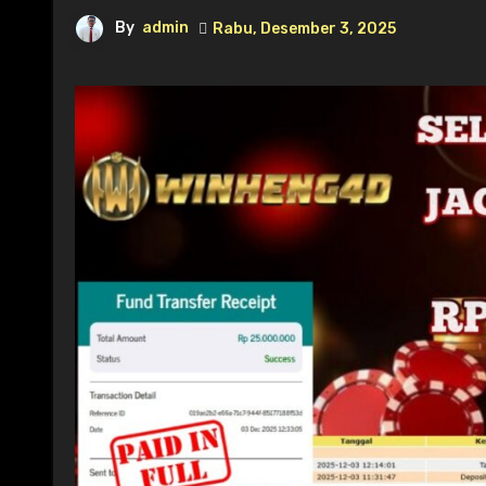
By
admin
Rabu, Desember 3, 2025