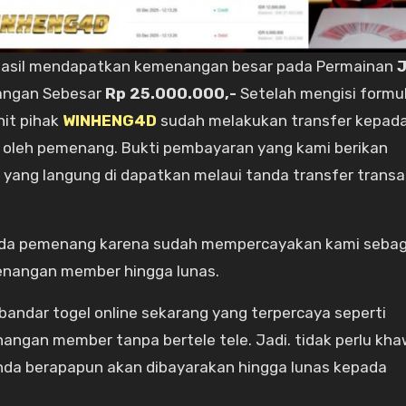
hasil mendapatkan kemenangan besar pada Permainan
ngan Sebesar
Rp 25.000.000,-
Setelah mengisi formul
it pihak
WINHENG4D
sudah melakukan transfer kepad
an oleh pemenang. Bukti pembayaran yang kami berikan
ang langung di dapatkan melaui tanda transfer transak
ada pemenang karena sudah mempercayakan kami sebag
nangan member hingga lunas.
bandar togel online sekarang yang terpercaya seperti
ngan member tanpa bertele tele. Jadi. tidak perlu kha
da berapapun akan dibayarakan hingga lunas kepada