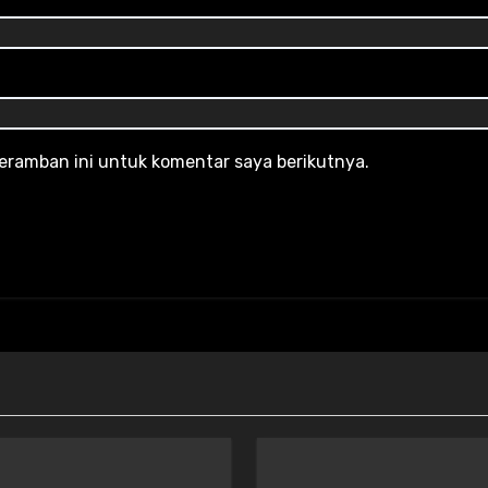
eramban ini untuk komentar saya berikutnya.