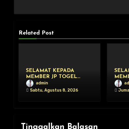
Related Post
SELAMAT KEPADA
SELA
MEMBER JP TOGEL
MEMB
SINGAPORE TOTAL Rp
MEGA
admin
a
33.510.000,- LUNAS
11.00
Sabtu, Agustus 8, 2026
Juma
Tinggalkan Balasan