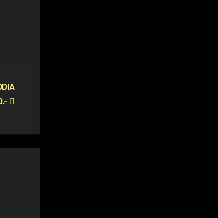
ODIA
0.-