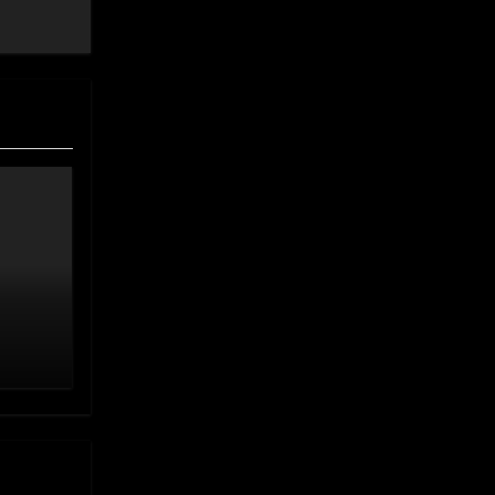
AL
AS