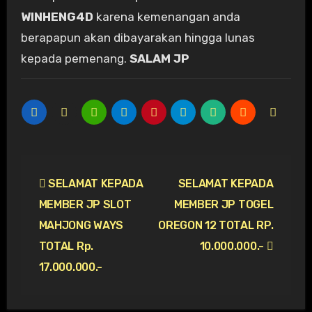
WINHENG4D
karena kemenangan anda
berapapun akan dibayarakan hingga lunas
kepada pemenang.
SALAM JP
Navigasi
SELAMAT KEPADA
SELAMAT KEPADA
pos
MEMBER JP SLOT
MEMBER JP TOGEL
MAHJONG WAYS
OREGON 12 TOTAL RP.
TOTAL Rp.
10.000.000.-
17.000.000.-