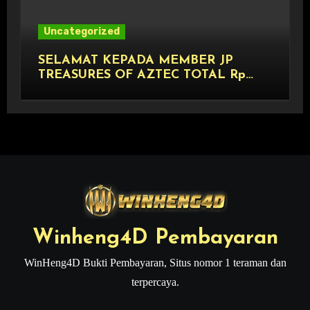
Uncategorized
SELAMAT KEPADA MEMBER JP
TREASURES OF AZTEC TOTAL Rp
20.000.000,- LUNAS
Winheng4D Pembayaran
WinHeng4D Bukti Pembayaran, Situs nomor 1 teraman dan
terpercaya.