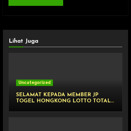
Lihat Juga
Uncategorized
SELAMAT KEPADA MEMBER JP
TOGEL HONGKONG LOTTO TOTAL
Rp 11.100.000,- LUNAS