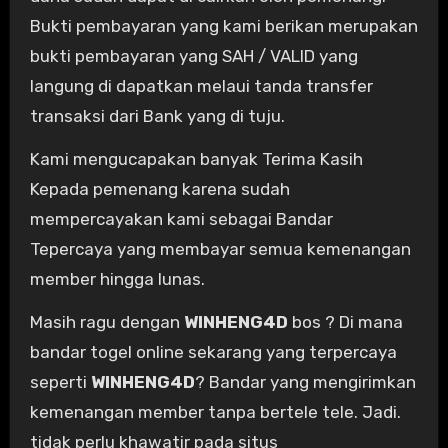
Bukti pembayaran yang kami berikan merupakan
bukti pembayaran yang SAH / VALID yang
langung di dapatkan melaui tanda transfer
transaksi dari Bank yang di tuju.
Kami mengucapakan banyak Terima Kasih
Kepada pemenang karena sudah
mempercayakan kami sebagai Bandar
Tepercaya yang membayar semua kemenangan
member hingga lunas.
Masih ragu dengan
WINHENG4D
bos ? Di mana
bandar togel online sekarang yang terpercaya
seperti
WINHENG4D
? Bandar yang mengirimkan
kemenangan member tanpa bertele tele. Jadi.
tidak perlu khawatir pada situs