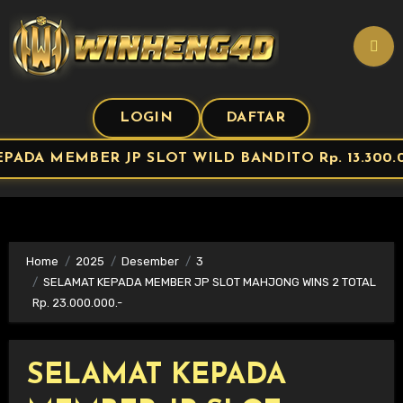
Skip
to
content
LOGIN
DAFTAR
PADA MEMBER JP SLOT WILD BANDITO Rp. 13.300.0
Home
2025
Desember
3
SELAMAT KEPADA MEMBER JP SLOT MAHJONG WINS 2 TOTAL
Rp. 23.000.000.-
SELAMAT KEPADA