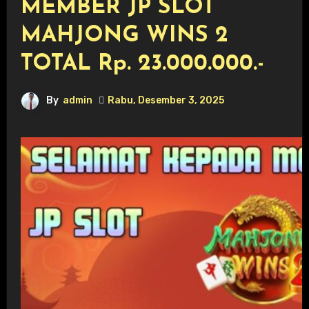
MEMBER JP SLOT
MAHJONG WINS 2
TOTAL Rp. 23.000.000.-
By
admin
Rabu, Desember 3, 2025