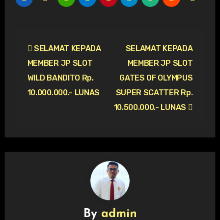
Navigasi
SELAMAT KEPADA
SELAMAT KEPADA
pos
MEMBER JP SLOT
MEMBER JP SLOT
WILD BANDITO Rp.
GATES OF OLYMPUS
10.000.000.- LUNAS
SUPER SCATTER Rp.
10.500.000.- LUNAS
By
admin