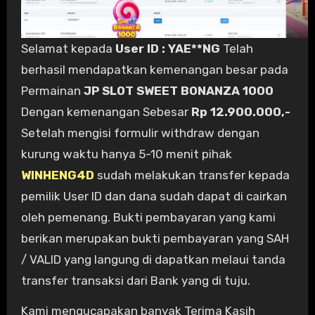
Selamat kepada
User ID : YAE**NG
Telah
berhasil mendapatkan kemenangan besar pada
Permainan
JP SLOT SWEET BONANZA 1000
Dengan kemenangan Sebesar
Rp 12.900.000,-
Setelah mengisi formulir withdraw dengan
kurung waktu hanya 5-10 menit pihak
WINHENG4D
sudah melakukan transfer kepada
pemilik User ID dan dana sudah dapat di cairkan
oleh pemenang. Bukti pembayaran yang kami
berikan merupakan bukti pembayaran yang SAH
/ VALID yang langung di dapatkan melaui tanda
transfer transaksi dari Bank yang di tuju.
Kami mengucapakan banyak Terima Kasih