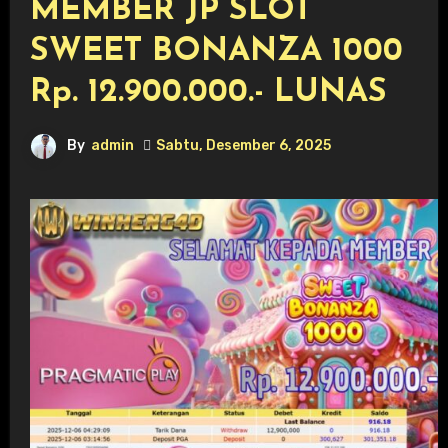
MEMBER JP SLOT
SWEET BONANZA 1000
Rp. 12.900.000.- LUNAS
By
admin
Sabtu, Desember 6, 2025