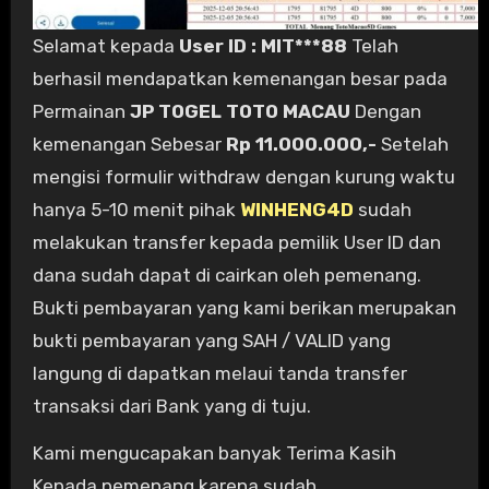
Selamat kepada
User ID : MIT***88
Telah
berhasil mendapatkan kemenangan besar pada
Permainan
JP TOGEL TOTO MACAU
Dengan
kemenangan Sebesar
Rp 11.000.000,-
Setelah
mengisi formulir withdraw dengan kurung waktu
hanya 5-10 menit pihak
WINHENG4D
sudah
melakukan transfer kepada pemilik User ID dan
dana sudah dapat di cairkan oleh pemenang.
Bukti pembayaran yang kami berikan merupakan
bukti pembayaran yang SAH / VALID yang
langung di dapatkan melaui tanda transfer
transaksi dari Bank yang di tuju.
Kami mengucapakan banyak Terima Kasih
Kepada pemenang karena sudah