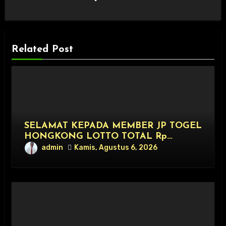
Related Post
SELAMAT KEPADA MEMBER JP TOGEL
HONGKONG LOTTO TOTAL Rp
11.100.000,- LUNAS
admin
Kamis, Agustus 6, 2026