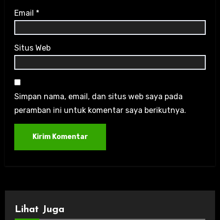
Email
*
Situs Web
Simpan nama, email, dan situs web saya pada
peramban ini untuk komentar saya berikutnya.
Lihat Juga