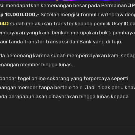
asil mendapatkan kemenangan besar pada Permainan
JP
p 10.000.000,-
Setelah mengisi formulir withdraw de
G4D
sudah melakukan transfer kepada pemilik User ID d
 pembayaran yang kami berikan merupakan bukti pembay
ui tanda transfer transaksi dari Bank yang di tuju.
ada pemenang karena sudah mempercayakan kami sebag
nangan member hingga lunas.
bandar togel online sekarang yang terpercaya seperti
ngan member tanpa bertele tele. Jadi. tidak perlu kha
da berapapun akan dibayarakan hingga lunas kepada