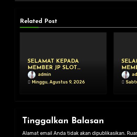
Related Post
SELAMAT KEPADA
SELA
MEMBER JP SLOT
MEMB
MAHJONG WAYS TOTAL
JEPA
admin
a
Rp 20.000.000,- LUNAS
11.70
Minggu, Agustus 9, 2026
Sabt
Tinggalkan Balasan
Alamat email Anda tidak akan dipublikasikan.
Ruas