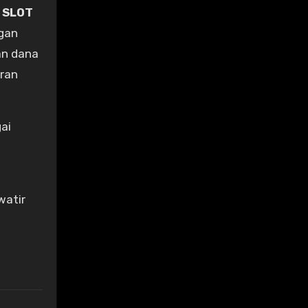
 SLOT
ngan
an dana
aran
ai
watir