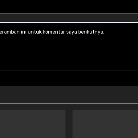
eramban ini untuk komentar saya berikutnya.