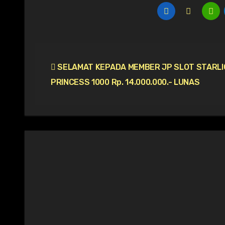
Navigasi
SELAMAT KEPADA MEMBER JP SLOT STARL
pos
PRINCESS 1000 Rp. 14.000.000.- LUNAS