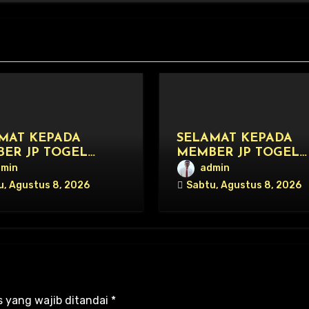
MAT KEPADA
SELAMAT KEPADA
ER JP TOGEL
MEMBER JP TOGEL
NG TOTAL Rp
SINGAPORE TOTAL 
dmin
admin
0.000,- LUNAS
33.510.000,- LUNAS
u, Agustus 8, 2026
Sabtu, Agustus 8, 2026
 yang wajib ditandai
*