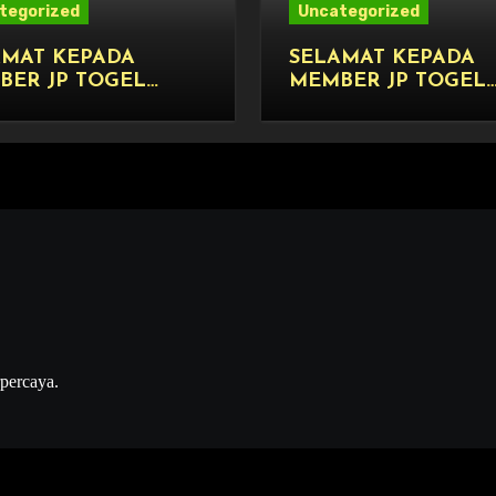
tegorized
Uncategorized
AMAT KEPADA
SELAMAT KEPADA
BER JP TOGEL
MEMBER JP TOGEL
NG TOTAL Rp
SINGAPORE TOTAL 
00.000,- LUNAS
33.510.000,- LUNAS
percaya.