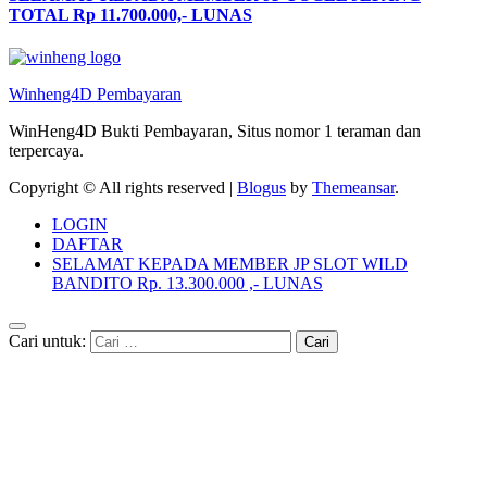
TOTAL Rp 11.700.000,- LUNAS
Winheng4D Pembayaran
WinHeng4D Bukti Pembayaran, Situs nomor 1 teraman dan
terpercaya.
Copyright © All rights reserved
|
Blogus
by
Themeansar
.
LOGIN
DAFTAR
SELAMAT KEPADA MEMBER JP SLOT WILD
BANDITO Rp. 13.300.000 ,- LUNAS
Cari untuk: