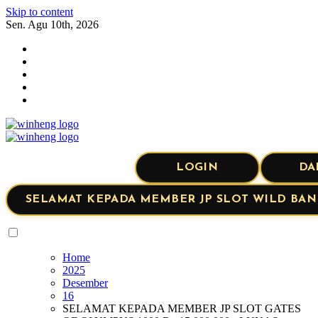
Skip to content
Sen. Agu 10th, 2026
Winheng4D Pembayaran
WinHeng4D Bukti Pembayaran, Situs nomor 1 teraman dan
terpercaya.
Winheng4D Pembayaran
WinHeng4D Bukti Pembayaran, Situs nomor 1 teraman dan
LOGIN
DA
terpercaya.
SELAMAT KEPADA MEMBER JP SLOT WILD BANDIT
Home
2025
Desember
16
SELAMAT KEPADA MEMBER JP SLOT GATES