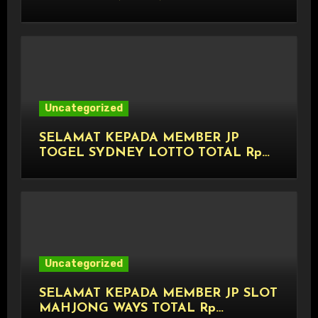
Rp 11.700.000,- LUNAS
Uncategorized
SELAMAT KEPADA MEMBER JP
TOGEL SYDNEY LOTTO TOTAL Rp
11.140.000,- LUNAS
Uncategorized
SELAMAT KEPADA MEMBER JP SLOT
MAHJONG WAYS TOTAL Rp