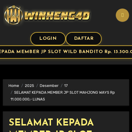
Skip
to
content
LOGIN
DAFTAR
PADA MEMBER JP SLOT WILD BANDITO Rp. 13.300.0
Home
2025
Desember
17
SELAMAT KEPADA MEMBER JP SLOT MAHJONG WAYS Rp
11.000.000,- LUNAS
SELAMAT KEPADA