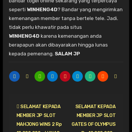
bandar togel online sekarang yang terpercaya
seperti
WINHENG4D
? Bandar yang mengirimkan
kemenangan member tanpa bertele tele. Jadi.
tidak perlu khawatir pada situs
WINHENG4D
karena kemenangan anda
berapapun akan dibayarakan hingga lunas
kepada pemenang.
SALAM JP
Navigasi
SELAMAT KEPADA
SELAMAT KEPADA
pos
MEMBER JP SLOT
MEMBER JP SLOT
MAHJONG WINS 2 Rp
GATES OF OLYMPUS