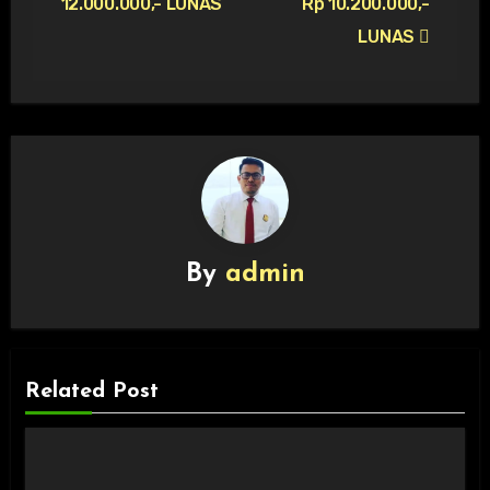
12.000.000,- LUNAS
Rp 10.200.000,-
LUNAS
By
admin
Related Post