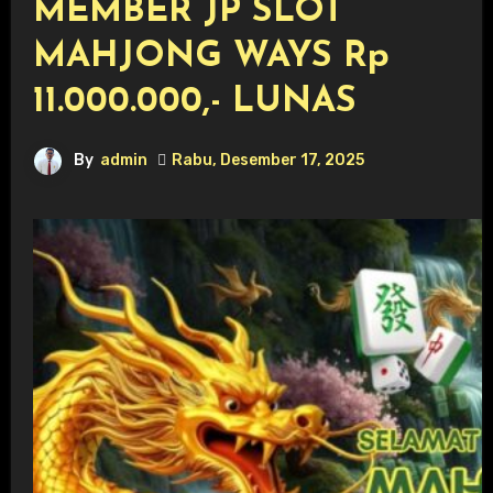
MEMBER JP SLOT
MAHJONG WAYS Rp
11.000.000,- LUNAS
By
admin
Rabu, Desember 17, 2025