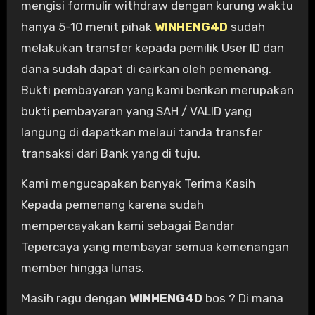
mengisi formulir withdraw dengan kurung waktu
hanya 5-10 menit pihak
WINHENG4D
sudah
melakukan transfer kepada pemilik User ID dan
dana sudah dapat di cairkan oleh pemenang.
Bukti pembayaran yang kami berikan merupakan
bukti pembayaran yang SAH / VALID yang
langung di dapatkan melaui tanda transfer
transaksi dari Bank yang di tuju.
Kami mengucapakan banyak Terima Kasih
Kepada pemenang karena sudah
mempercayakan kami sebagai Bandar
Tepercaya yang membayar semua kemenangan
member hingga lunas.
Masih ragu dengan
WINHENG4D
bos ? Di mana