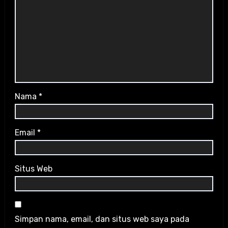
Nama
*
Email
*
Situs Web
Simpan nama, email, dan situs web saya pada