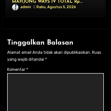
MAHJONG WAYS IV TOTAL Rp
13.471.000,- LUNAS
admin
Rabu, Agustus 5, 2026
Tinggalkan Balasan
Alamat email Anda tidak akan dipublikasikan.
Ruas
yang wajib ditandai
*
Komentar
*