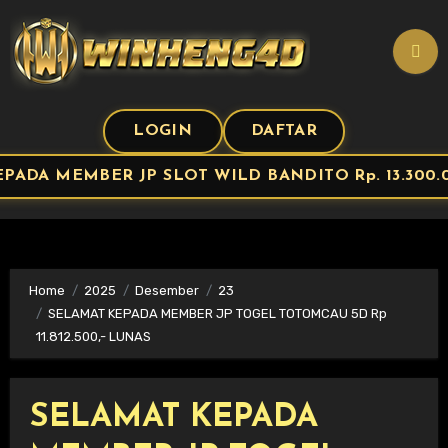
Skip
to
content
LOGIN
DAFTAR
PADA MEMBER JP SLOT WILD BANDITO Rp. 13.300.0
Home
2025
Desember
23
SELAMAT KEPADA MEMBER JP TOGEL TOTOMCAU 5D Rp
11.812.500,- LUNAS
SELAMAT KEPADA