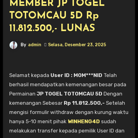
MEMBER JP TOGEL
TOTOMCAU 5D Rp
11.812.500,- LUNAS
By
admin
Selasa, Desember 23, 2025
Selamat kepada
User ID : MOM***NID
Telah
berhasil mendapatkan kemenangan besar pada
Permainan
JP TOGEL TOTOMCAU 5D
Dengan
kemenangan Sebesar
Rp 11.812.500,-
Setelah
mengisi formulir withdraw dengan kurung waktu
hanya 5-10 menit pihak
WINHENG4D
sudah
melakukan transfer kepada pemilik User ID dan