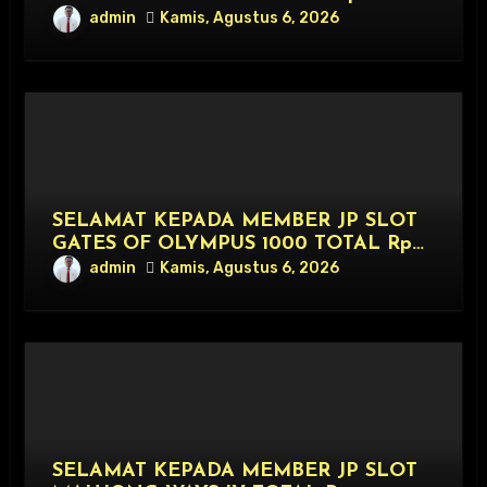
11.100.000,- LUNAS
admin
Kamis, Agustus 6, 2026
SELAMAT KEPADA MEMBER JP SLOT
GATES OF OLYMPUS 1000 TOTAL Rp
13.471.000,- LUNAS
admin
Kamis, Agustus 6, 2026
SELAMAT KEPADA MEMBER JP SLOT