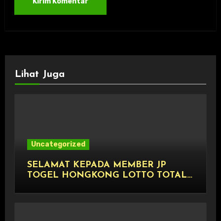
Lihat Juga
Uncategorized
SELAMAT KEPADA MEMBER JP
TOGEL HONGKONG LOTTO TOTAL
Rp 11.100.000,- LUNAS