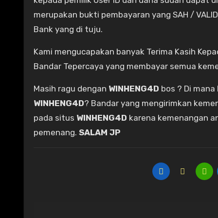
kepada pemilik User ID dan dana sudah dapat d
merupakan bukti pembayaran yang SAH / VALID y
Bank yang di tuju.
Kami mengucapakan banyak Terima Kasih Kep
Bandar Tepercaya yang membayar semua keme
Masih ragu dengan
WINHENG4D
bos ? Di mana 
WINHENG4D
? Bandar yang mengirimkan kemena
pada situs
WINHENG4D
karena kemenangan an
pemenang.
SALAM JP
Navigasi