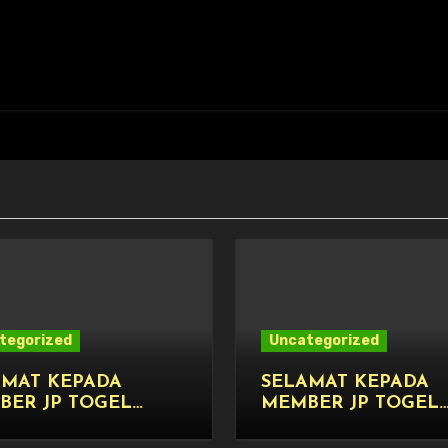
tegorized
Uncategorized
AMAT KEPADA
SELAMAT KEPADA
BER JP TOGEL
MEMBER JP TOGEL
NG TOTAL Rp
SINGAPORE TOTAL 
00.000,- LUNAS
33.510.000,- LUNAS