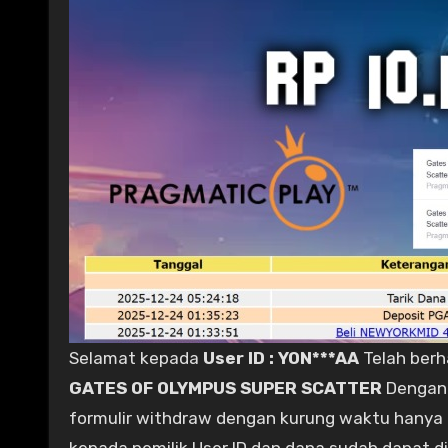
Selamat kepada
User ID : YON***AA
Telah ber
GATES OF OLYMPUS SUPER SCATTER
Dengan
formulir withdraw dengan kurung waktu hanya 