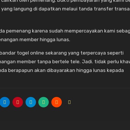
i cairkan oleh pemenang. Bukti pembayaran yang kami b
ang langung di dapatkan melaui tanda transfer transak
ada pemenang karena sudah mempercayakan kami sebag
nangan member hingga lunas.
bandar togel online sekarang yang terpercaya seperti
ngan member tanpa bertele tele. Jadi. tidak perlu kha
da berapapun akan dibayarakan hingga lunas kepada