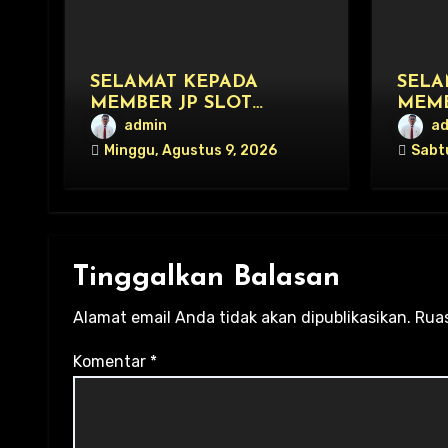
SELAMAT KEPADA
SELA
MEMBER JP SLOT
MEMB
MAHJONG WAYS TOTAL
JEPA
admin
a
Rp 20.000.000,- LUNAS
11.70
Minggu, Agustus 9, 2026
Sabt
Tinggalkan Balasan
Alamat email Anda tidak akan dipublikasikan.
Ruas
Komentar
*