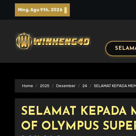
Skip
Ming. Agu 9th, 2026
to
content
SELAMA
Home
2025
Desember
24
SELAMAT KEPADA MEMB
SELAMAT KEPADA 
OF OLYMPUS SUPER 