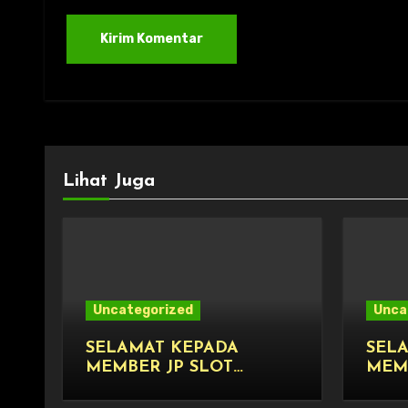
Lihat Juga
Uncategorized
Unca
SELAMAT KEPADA
SEL
MEMBER JP SLOT
MEM
MAHJONG WAYS TOTAL
JEPA
Rp 20.000.000,- LUNAS
11.7