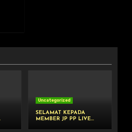
Uncategorized
SELAMAT KEPADA
MEMBER JP PP LIVE
Rp
MEGAWHEEL TOTAL Rp
11.000.000,- LUNAS