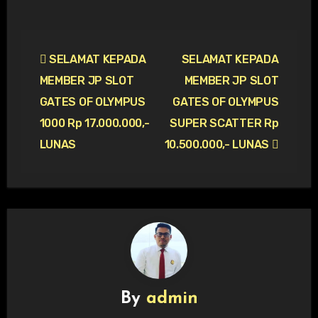
Navigasi
SELAMAT KEPADA
SELAMAT KEPADA
pos
MEMBER JP SLOT
MEMBER JP SLOT
GATES OF OLYMPUS
GATES OF OLYMPUS
1000 Rp 17.000.000,-
SUPER SCATTER Rp
LUNAS
10.500.000,- LUNAS
By
admin