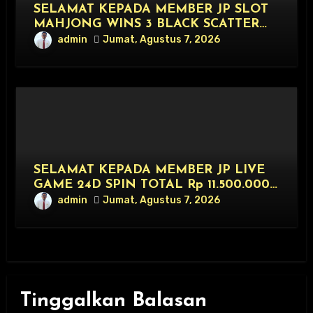
SELAMAT KEPADA MEMBER JP SLOT
MAHJONG WINS 3 BLACK SCATTER
TOTAL Rp 10.000.000,- LUNAS
admin
Jumat, Agustus 7, 2026
SELAMAT KEPADA MEMBER JP LIVE
GAME 24D SPIN TOTAL Rp 11.500.000,-
LUNAS
admin
Jumat, Agustus 7, 2026
Tinggalkan Balasan