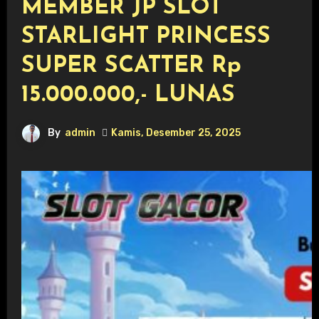
MEMBER JP SLOT
STARLIGHT PRINCESS
SUPER SCATTER Rp
15.000.000,- LUNAS
By
admin
Kamis, Desember 25, 2025