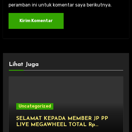
peramban ini untuk komentar saya berikutnya.
Lihat Juga
Uncategorized
SELAMAT KEPADA MEMBER JP PP
LIVE MEGAWHEEL TOTAL Rp
11.000.000,- LUNAS