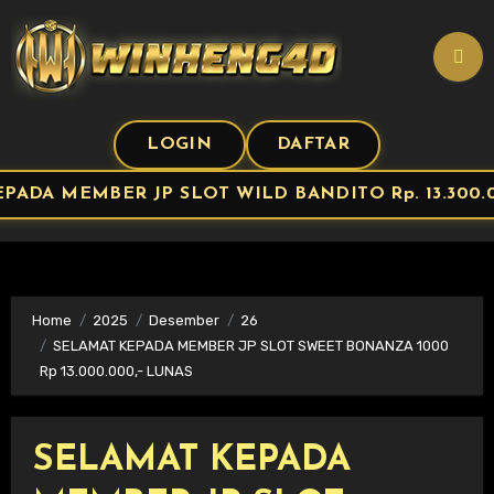
Skip
to
content
LOGIN
DAFTAR
PADA MEMBER JP SLOT WILD BANDITO Rp. 13.300.0
Home
2025
Desember
26
SELAMAT KEPADA MEMBER JP SLOT SWEET BONANZA 1000
Rp 13.000.000,- LUNAS
SELAMAT KEPADA