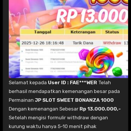
Selamat kepada
User ID : FAE***WER
Telah
berhasil mendapatkan kemenangan besar pada
Permainan
JP SLOT SWEET BONANZA 1000
Dengan kemenangan Sebesar
Rp 13.000.000,-
Setelah mengisi formulir withdraw dengan
kurung waktu hanya 5-10 menit pihak