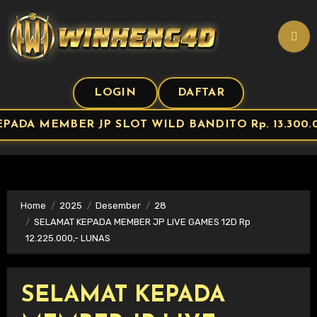
Skip
to
content
LOGIN
DAFTAR
PADA MEMBER JP SLOT WILD BANDITO Rp. 13.300.0
Home
2025
Desember
28
SELAMAT KEPADA MEMBER JP LIVE GAMES 12D Rp
12.225.000,- LUNAS
SELAMAT KEPADA