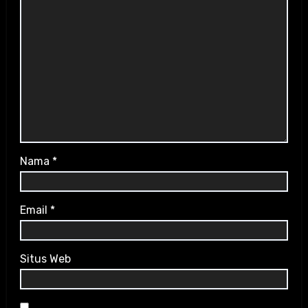
Nama
*
Email
*
Situs Web