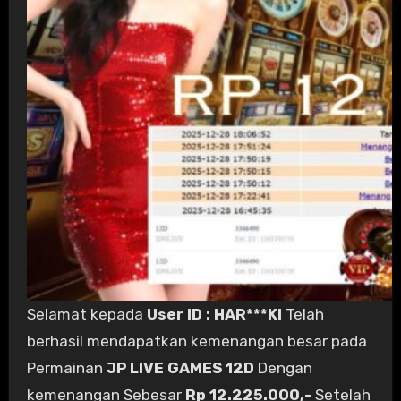
Selamat kepada
User ID : HAR***KI
Telah
berhasil mendapatkan kemenangan besar pada
Permainan
JP LIVE GAMES 12D
Dengan
kemenangan Sebesar
Rp 12.225.000,-
Setelah