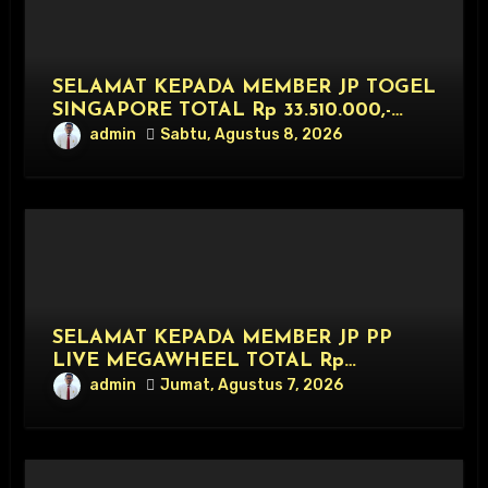
SELAMAT KEPADA MEMBER JP TOGEL
SINGAPORE TOTAL Rp 33.510.000,-
LUNAS
admin
Sabtu, Agustus 8, 2026
SELAMAT KEPADA MEMBER JP PP
LIVE MEGAWHEEL TOTAL Rp
11.000.000,- LUNAS
admin
Jumat, Agustus 7, 2026