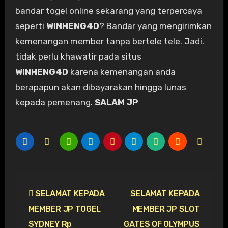
bandar togel online sekarang yang terpercaya
seperti
WINHENG4D
? Bandar yang mengirimkan
kemenangan member tanpa bertele tele. Jadi.
tidak perlu khawatir pada situs
WINHENG4D
karena kemenangan anda
berapapun akan dibayarakan hingga lunas
kepada pemenang.
SALAM JP
Navigasi
SELAMAT KEPADA
SELAMAT KEPADA
pos
MEMBER JP TOGEL
MEMBER JP SLOT
SYDNEY Rp
GATES OF OLYMPUS