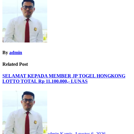
By
admin
Related Post
SELAMAT KEPADA MEMBER JP TOGEL HONGKONG
LOTTO TOTAL Rp 11.100.000,- LUNAS
admin
Kamis, Agustus 6, 2026