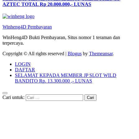
AZTEC TOTAL Rp 20.000.000,- LUNAS
Winheng4D Pembayaran
WinHeng4D Bukti Pembayaran, Situs nomor 1 teraman dan
terpercaya.
Copyright © All rights reserved
|
Blogus
by
Themeansar
.
LOGIN
DAFTAR
SELAMAT KEPADA MEMBER JP SLOT WILD
BANDITO Rp. 13.300.000 ,- LUNAS
Cari untuk: