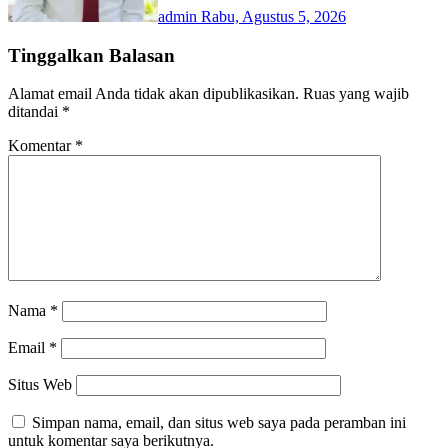
admin
Rabu, Agustus 5, 2026
Tinggalkan Balasan
Alamat email Anda tidak akan dipublikasikan.
Ruas yang wajib
ditandai
*
Komentar
*
Nama
*
Email
*
Situs Web
Simpan nama, email, dan situs web saya pada peramban ini
untuk komentar saya berikutnya.