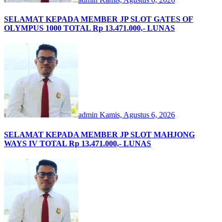
SELAMAT KEPADA MEMBER JP SLOT GATES OF
OLYMPUS 1000 TOTAL Rp 13.471.000,- LUNAS
admin
Kamis, Agustus 6, 2026
SELAMAT KEPADA MEMBER JP SLOT MAHJONG
WAYS IV TOTAL Rp 13.471.000,- LUNAS