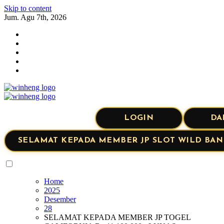
Skip to content
Jum. Agu 7th, 2026
Winheng4D Pembayaran
WinHeng4D Bukti Pembayaran, Situs nomor 1 teraman dan
terpercaya.
Winheng4D Pembayaran
WinHeng4D Bukti Pembayaran, Situs nomor 1 teraman dan
LOGIN
DA
terpercaya.
SELAMAT KEPADA MEMBER JP SLOT WILD BANDIT
Home
2025
Desember
28
SELAMAT KEPADA MEMBER JP TOGEL