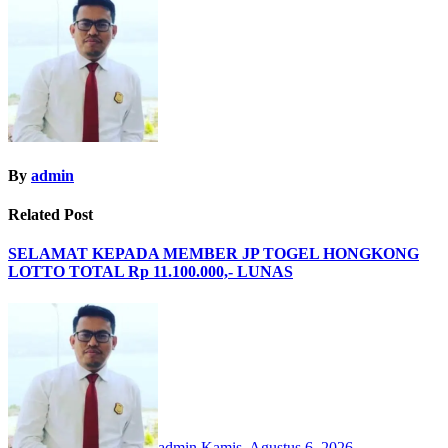
By
admin
Related Post
SELAMAT KEPADA MEMBER JP TOGEL HONGKONG
LOTTO TOTAL Rp 11.100.000,- LUNAS
admin
Kamis, Agustus 6, 2026