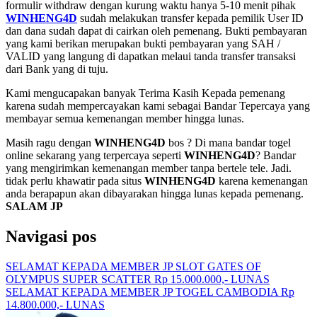
formulir withdraw dengan kurung waktu hanya 5-10 menit pihak
WINHENG4D
sudah melakukan transfer kepada pemilik User ID
dan dana sudah dapat di cairkan oleh pemenang. Bukti pembayaran
yang kami berikan merupakan bukti pembayaran yang SAH /
VALID yang langung di dapatkan melaui tanda transfer transaksi
dari Bank yang di tuju.
Kami mengucapakan banyak Terima Kasih Kepada pemenang
karena sudah mempercayakan kami sebagai Bandar Tepercaya yang
membayar semua kemenangan member hingga lunas.
Masih ragu dengan
WINHENG4D
bos ? Di mana bandar togel
online sekarang yang terpercaya seperti
WINHENG4D
? Bandar
yang mengirimkan kemenangan member tanpa bertele tele. Jadi.
tidak perlu khawatir pada situs
WINHENG4D
karena kemenangan
anda berapapun akan dibayarakan hingga lunas kepada pemenang.
SALAM JP
Navigasi pos
SELAMAT KEPADA MEMBER JP SLOT GATES OF
OLYMPUS SUPER SCATTER Rp 15.000.000,- LUNAS
SELAMAT KEPADA MEMBER JP TOGEL CAMBODIA Rp
14.800.000,- LUNAS