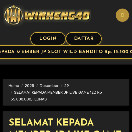
Skip
to
content
LOGIN
DAFTAR
PADA MEMBER JP SLOT WILD BANDITO Rp. 13.300.0
Home
2025
Desember
29
SELAMAT KEPADA MEMBER JP LIVE GAME 12D Rp
55.000.000,- LUNAS
SELAMAT KEPADA