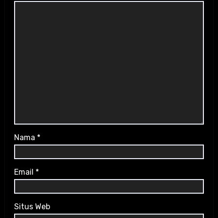
Nama
*
Email
*
Situs Web