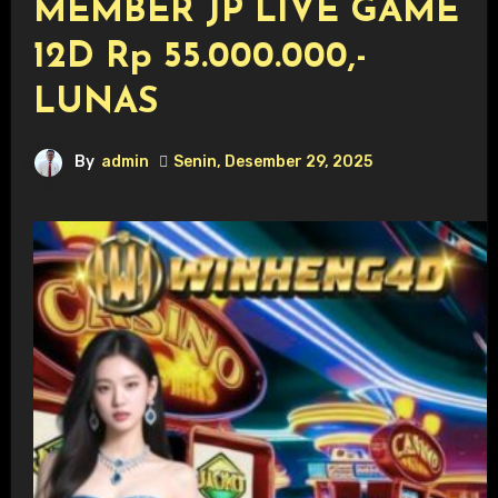
MEMBER JP LIVE GAME
12D Rp 55.000.000,-
LUNAS
By
admin
Senin, Desember 29, 2025