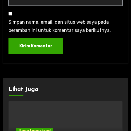
Simpan nama, email, dan situs web saya pada
peramban ini untuk komentar saya berikutnya.
Lihat Juga
Uncategorized