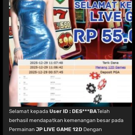
Selamat kepada
User ID : DES***BA
Telah
berhasil mendapatkan kemenangan besar pada
Permainan
JP LIVE GAME 12D
Dengan