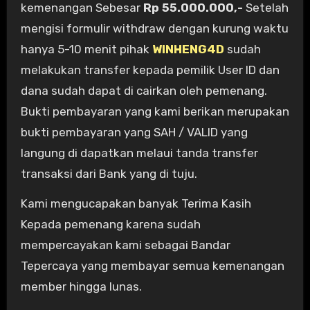
kemenangan Sebesar
Rp 55.000.000,-
Setelah
mengisi formulir withdraw dengan kurung waktu
hanya 5-10 menit pihak
WINHENG4D
sudah
melakukan transfer kepada pemilik User ID dan
dana sudah dapat di cairkan oleh pemenang.
Bukti pembayaran yang kami berikan merupakan
bukti pembayaran yang SAH / VALID yang
langung di dapatkan melaui tanda transfer
transaksi dari Bank yang di tuju.
Kami mengucapakan banyak Terima Kasih
Kepada pemenang karena sudah
mempercayakan kami sebagai Bandar
Tepercaya yang membayar semua kemenangan
member hingga lunas.