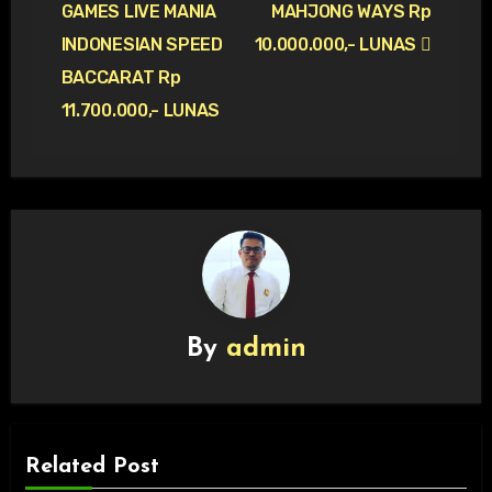
GAMES LIVE MANIA
MAHJONG WAYS Rp
INDONESIAN SPEED
10.000.000,- LUNAS
BACCARAT Rp
11.700.000,- LUNAS
By
admin
Related Post