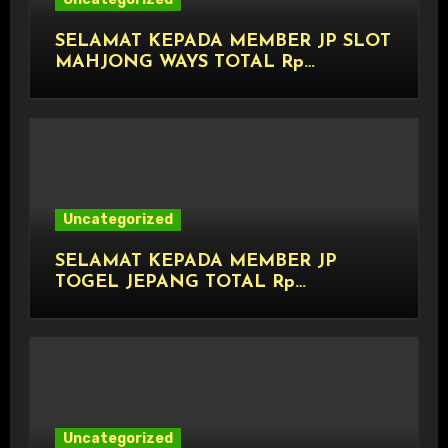
SELAMAT KEPADA MEMBER JP SLOT
MAHJONG WAYS TOTAL Rp
20.000.000,- LUNAS
Uncategorized
SELAMAT KEPADA MEMBER JP
TOGEL JEPANG TOTAL Rp
11.700.000,- LUNAS
Uncategorized