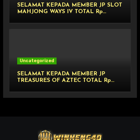
SELAMAT KEPADA MEMBER JP SLOT
MAHJONG WAYS IV TOTAL Rp
13.471.000,- LUNAS
Uncategorized
SELAMAT KEPADA MEMBER JP
TREASURES OF AZTEC TOTAL Rp
20.000.000,- LUNAS