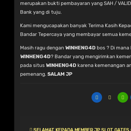
merupakan bukti pembayaran yang SAH / VALID y
Bank yang di tuju.
Kami mengucapakan banyak Terima Kasih Kep
Bandar Tepercaya yang membayar semua keme
Masih ragu dengan
WINHENG4D
bos ? Di mana 
WINHENG4D
? Bandar yang mengirimkan kemena
pada situs
WINHENG4D
karena kemenangan an
pemenang.
SALAM JP
Navigasi
SELAMAT KEPADA MEMBER JP SLOT GATES 