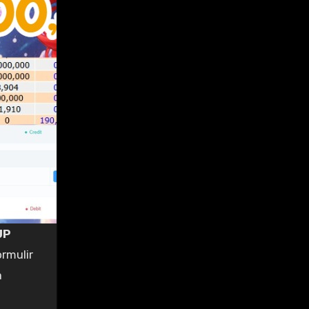
JP
rmulir
a