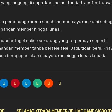
ang langung di dapatkan melaui tanda transfer transak
ada pemenang karena sudah mempercayakan kami sebag
nangan member hingga lunas.
bandar togel online sekarang yang terpercaya seperti
ngan member tanpa bertele tele. Jadi. tidak perlu kha
da berapapun akan dibayarakan hingga lunas kepada
OF
SELAMAT KEPADA MEMBER JP LIVE GAME SICBO [D