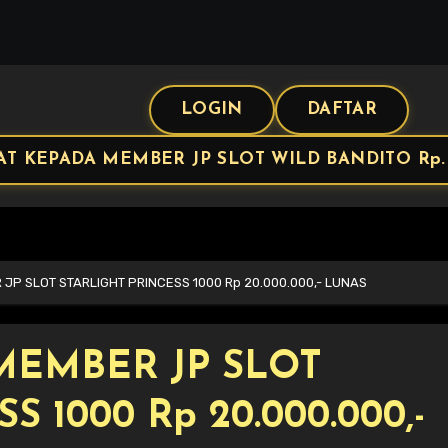
LOGIN
DAFTAR
T KEPADA MEMBER JP SLOT WILD BANDITO Rp. 13
P SLOT STARLIGHT PRINCESS 1000 Rp 20.000.000,- LUNAS
MEMBER JP SLOT
 1000 Rp 20.000.000,-