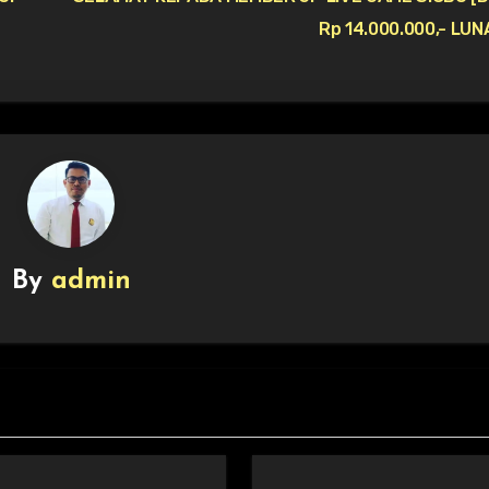
Rp 14.000.000,- LU
By
admin