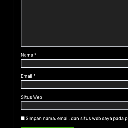
Nama
*
Email
*
Situs Web
Simpan nama, email, dan situs web saya pada p