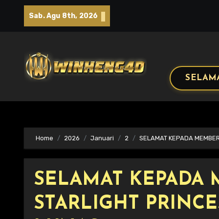
Skip
Sab. Agu 8th, 2026
to
content
SELAMA
Home
2026
Januari
2
SELAMAT KEPADA MEMBER J
SELAMAT KEPADA 
STARLIGHT PRINCESS