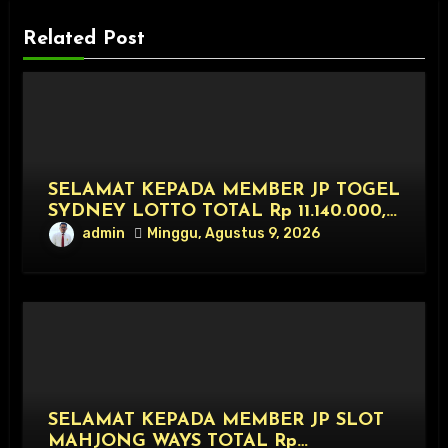
Related Post
SELAMAT KEPADA MEMBER JP TOGEL
SYDNEY LOTTO TOTAL Rp 11.140.000,-
LUNAS
admin
Minggu, Agustus 9, 2026
SELAMAT KEPADA MEMBER JP SLOT
MAHJONG WAYS TOTAL Rp