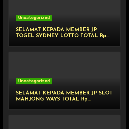
Uncategorized
SELAMAT KEPADA MEMBER JP
TOGEL SYDNEY LOTTO TOTAL Rp
11.140.000,- LUNAS
Uncategorized
SELAMAT KEPADA MEMBER JP SLOT
MAHJONG WAYS TOTAL Rp
20.000.000,- LUNAS