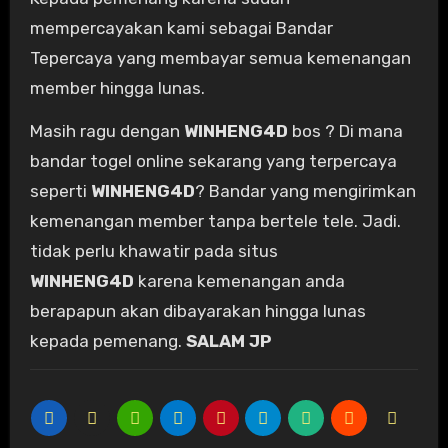
mempercayakan kami sebagai Bandar
Tepercaya yang membayar semua kemenangan
member hingga lunas.
Masih ragu dengan
WINHENG4D
bos ? Di mana
bandar togel online sekarang yang terpercaya
seperti
WINHENG4D
? Bandar yang mengirimkan
kemenangan member tanpa bertele tele. Jadi.
tidak perlu khawatir pada situs
WINHENG4D
karena kemenangan anda
berapapun akan dibayarakan hingga lunas
kepada pemenang.
SALAM JP