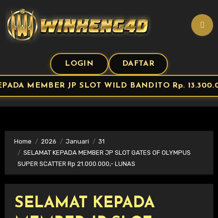
Skip
to
content
LOGIN
DAFTAR
PADA MEMBER JP SLOT WILD BANDITO Rp. 13.300.0
Home
2026
Januari
31
SELAMAT KEPADA MEMBER JP SLOT GATES OF OLYMPUS
SUPER SCATTER Rp 21.000.000,- LUNAS
SELAMAT KEPADA